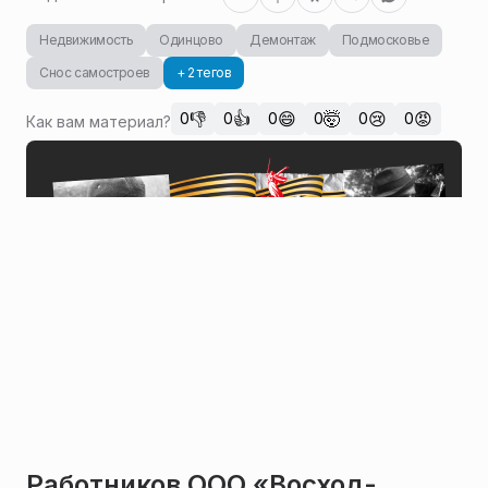
Недвижимость
Одинцово
Демонтаж
Подмосковье
Снос самостроев
+ 2 тегов
👎
👍
😄
🤯
😢
😡
0
0
0
0
0
0
Как вам материал?
Работников ООО «Восход-