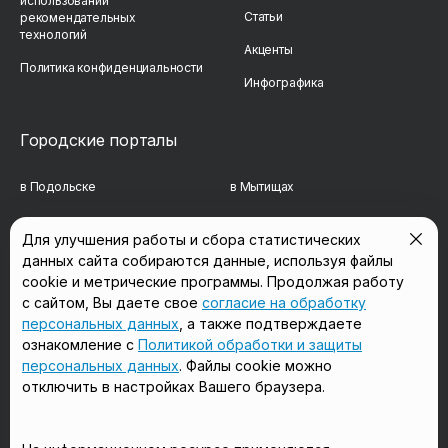
использовании
Статьи
рекомендательных
технологий
Акценты
Политика конфиденциальности
Инфографика
Городские порталы
в Подольске
в Мытищах
в Реутове
в Балашихе
Для улучшения работы и сбора статистических
данных сайта собираются данные, используя файлы
в Сергиевом Посаде
в Люберцах
cookie и метрические программы. Продолжая работу
в Красногорске
в Королёве
с сайтом, Вы даете свое
согласие на обработку
персональных данных
, а также подтверждаете
в Домодедово
в Щёлково
ознакомление с
Политикой обработки и защиты
персональных данных
. Файлы cookie можно
отключить в настройках Вашего браузера.
Мы в соцсетях