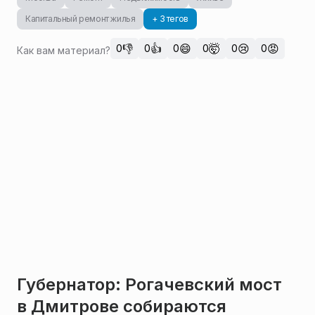
Капитальный ремонт жилья
+ 3 тегов
👎
👍
😄
🤯
😢
😡
0
0
0
0
0
0
Как вам материал?
Губернатор: Рогачевский мост
в Дмитрове собираются