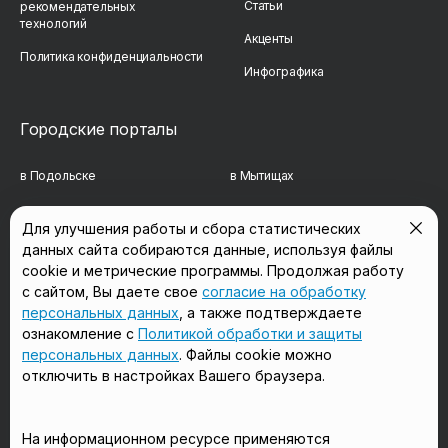
Статьи
рекомендательных
технологий
Акценты
Политика конфиденциальности
Инфографика
Городские порталы
в Подольске
в Мытищах
в Реутове
в Балашихе
Для улучшения работы и сбора статистических
данных сайта собираются данные, используя файлы
в Сергиевом Посаде
в Люберцах
cookie и метрические программы. Продолжая работу
в Красногорске
в Королёве
с сайтом, Вы даете свое
согласие на обработку
персональных данных
, а также подтверждаете
в Домодедово
в Щёлково
ознакомление с
Политикой обработки и защиты
персональных данных
. Файлы cookie можно
отключить в настройках Вашего браузера.
Мы в соцсетях
На информационном ресурсе применяются