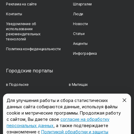
Реклама на сайте
Шпаргалки
Контакты
Люди
Уведомление об
Новости
использовании
Статьи
рекомендательных
технологий
Акценты
Политика конфиденциальности
Инфографика
Городские порталы
в Подольске
в Мытищах
в Реутове
в Балашихе
Для улучшения работы и сбора статистических
данных сайта собираются данные, используя файлы
в Сергиевом Посаде
в Люберцах
cookie и метрические программы. Продолжая работу
в Красногорске
в Королёве
с сайтом, Вы даете свое
согласие на обработку
персональных данных
, а также подтверждаете
в Домодедово
в Щёлково
ознакомление с
Политикой обработки и защиты