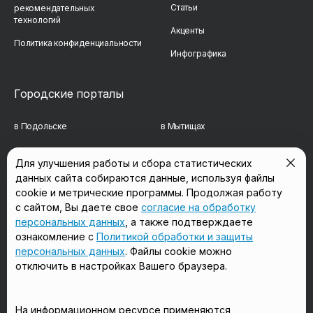
Статьи
рекомендательных
технологий
Акценты
Политика конфиденциальности
Инфографика
Городские порталы
в Подольске
в Мытищах
в Реутове
в Балашихе
Для улучшения работы и сбора статистических
данных сайта собираются данные, используя файлы
в Сергиевом Посаде
в Люберцах
cookie и метрические программы. Продолжая работу
в Красногорске
в Королёве
с сайтом, Вы даете свое
согласие на обработку
персональных данных
, а также подтверждаете
в Домодедово
в Щёлково
ознакомление с
Политикой обработки и защиты
персональных данных
. Файлы cookie можно
отключить в настройках Вашего браузера.
Мы в соцсетях
На информационном ресурсе применяются