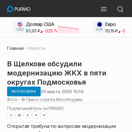
Доллар США
Евро
USD
EUR
80,93
₽
-0.25
%
93,19
₽
-0.42
Главная
Новости
В Щелкове обсудили
модернизацию ЖКХ в пяти
округах Подмосковья
20 марта 2026 15:04
МОСОБЛДУМА
Фото - ©
Пресс-служба Мособлдумы
Подписывайтесь на РИАМО:
Открытая трибуна по вопросам модернизации