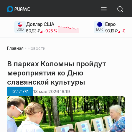
Доллар США
Евро
USD
EUR
80,93
₽
-0.25
%
93,19
₽
-0.42
Главная
Новости
В парках Коломны пройдут
мероприятия ко Дню
славянской культуры
18 мая 2026 16:19
КУЛЬТУРА