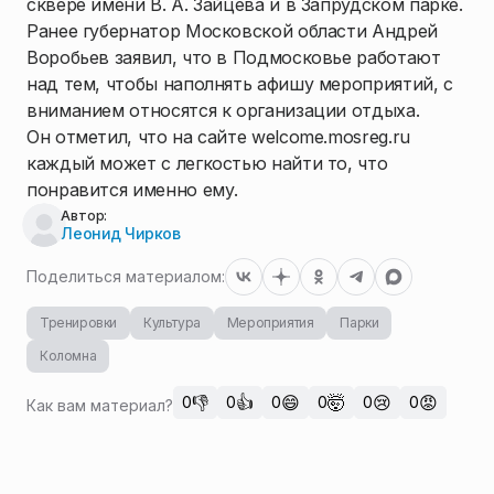
сквере имени В. А. Зайцева и в Запрудском парке.
Ранее губернатор Московской области Андрей
Воробьев заявил, что в Подмосковье работают
над тем, чтобы наполнять афишу мероприятий, с
вниманием относятся к организации отдыха.
Он отметил, что на сайте welcome.mosreg.ru
каждый может с легкостью найти то, что
понравится именно ему.
Автор:
Леонид Чирков
Поделиться материалом:
Тренировки
Культура
Мероприятия
Парки
Коломна
👎
👍
😄
🤯
😢
😡
0
0
0
0
0
0
Как вам материал?