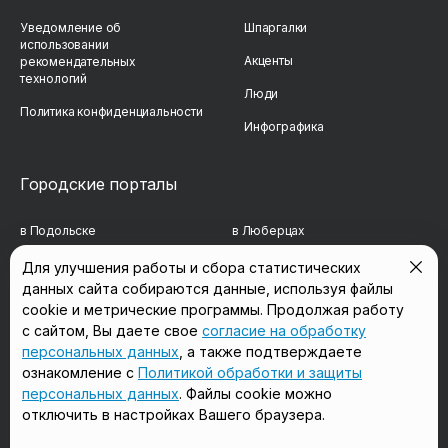
Уведомление об
Шпаргалки
использовании
Акценты
рекомендательных
технологий
Люди
Политика конфиденциальности
Инфографика
Городские порталы
в Подольске
в Люберцах
в Мытищах
в Красногорске
Для улучшения работы и сбора статистических
данных сайта собираются данные, используя файлы
в Реутове
в Королёве
cookie и метрические программы. Продолжая работу
в Балашихе
в Домодедово
с сайтом, Вы даете свое
согласие на обработку
персональных данных
, а также подтверждаете
в Сергиевом Посаде
в Щёлково
ознакомление с
Политикой обработки и защиты
персональных данных
. Файлы cookie можно
отключить в настройках Вашего браузера.
Мы в соцсетях