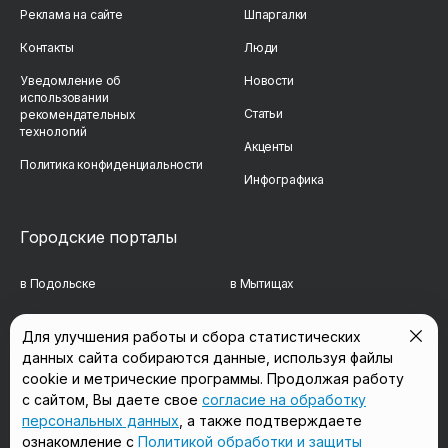
Реклама на сайте
Шпаргалки
Контакты
Люди
Уведомление об
Новости
использовании
Статьи
рекомендательных
технологий
Акценты
Политика конфиденциальности
Инфографика
Городские порталы
в Подольске
в Мытищах
в Реутове
в Балашихе
Для улучшения работы и сбора статистических
данных сайта собираются данные, используя файлы
в Сергиевом Посаде
в Люберцах
cookie и метрические программы. Продолжая работу
в Красногорске
в Королёве
с сайтом, Вы даете свое
согласие на обработку
персональных данных
, а также подтверждаете
в Домодедово
в Щёлково
ознакомление с
Политикой обработки и защиты