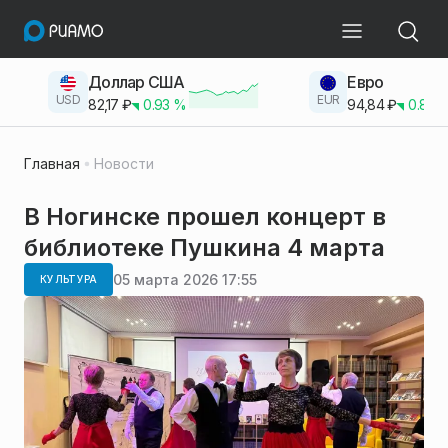
Доллар США
Евро
USD
EUR
82,17
₽
0.93
%
94,84
₽
0.83
Главная
Новости
В Ногинске прошел концерт в
библиотеке Пушкина 4 марта
05 марта 2026 17:55
КУЛЬТУРА