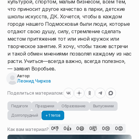
культурой, спортом, малым бизнесом, всем тем,
что приносит другое качество в парки, детские
школы искусств, ДК. Хочется, чтобы в каждом
городе нашего Подмосковья были люди, которые
отдают свою душу, силу, стремление сделать
местом притяжения тот или иной кружок или
творческое занятие. Я хочу, чтобы такие встречи
и такой обмен мнениями позволял каждому из нас
расти. Учиться—всегда важно, всегда полезно»,
— заявил Воробьев.
Автор:
Леонид Чирков
Поделиться материалом:
Педагоги
Праздники
Образование
Выпускники
Долгопрудный
+ 1 тегов
👎
👍
😄
🤯
😢
😡
0
0
0
0
0
0
Как вам материал?