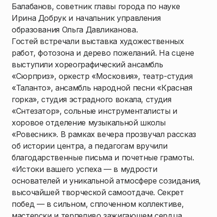
Балабанов, советник главы города по науке
Ирина Добрук и начальник управления
образования Ольга Давликанова.
Гостей встречали выставка художественных
работ, фотозона и дерево пожеланий. На сцене
выступили хореографический ансамбль
«Сюрприз», оркестр «Московия», театр-студия
«Таланто», ансамбль народной песни «Красная
горка», студия эстрадного вокала, студия
«Снтезатор», сольные инструменталисты и
хоровое отделение музыкальной школы
«Ровесник». В рамках вечера прозвучал рассказ
об истории центра, а педагогам вручили
благодарственные письма и почетные грамоты.
«Истоки вашего успеха — в мудрости
основателей и уникальной атмосфере созидания,
высочайшей творческой самоотдаче. Секрет
побед — в сильном, сплоченном коллективе,
мастерски и терпеливо зажигающем сердца