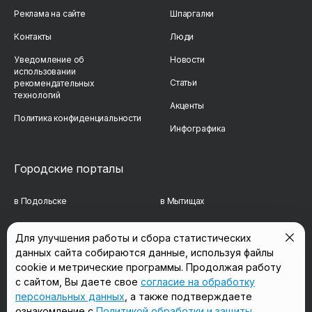
Реклама на сайте
Шпаргалки
Контакты
Люди
Уведомление об
Новости
использовании
Статьи
рекомендательных
технологий
Акценты
Политика конфиденциальности
Инфографика
Городские порталы
в Подольске
в Мытищах
в Реутове
в Балашихе
Для улучшения работы и сбора статистических
данных сайта собираются данные, используя файлы
в Сергиевом Посаде
в Люберцах
cookie и метрические программы. Продолжая работу
в Красногорске
в Королёве
с сайтом, Вы даете свое
согласие на обработку
персональных данных
, а также подтверждаете
в Домодедово
в Щёлково
ознакомление с
Политикой обработки и защиты