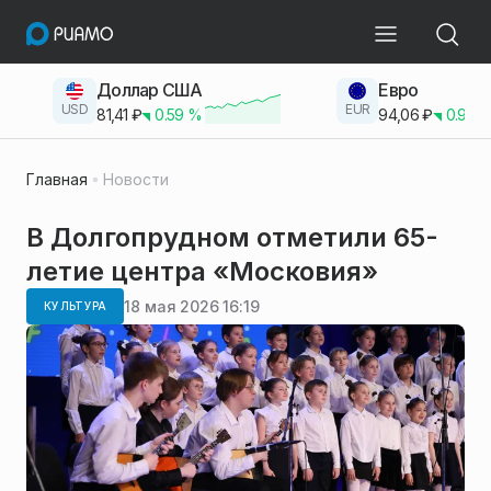
Доллар США
Евро
USD
EUR
81,41
₽
0.59
%
94,06
₽
0.93
Главная
Новости
В Долгопрудном отметили 65-
летие центра «Московия»
18 мая 2026 16:19
КУЛЬТУРА