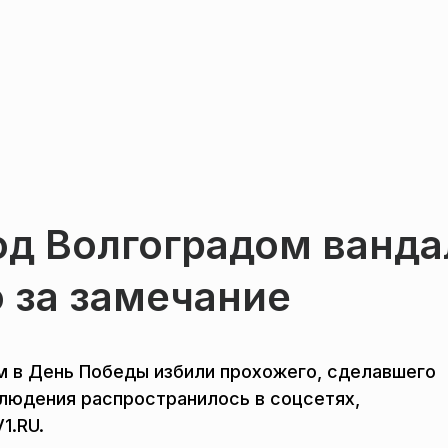
од Волгоградом ванд
 за замечание
м в День Победы избили прохожего, сделавшего
блюдения распространилось в соцсетях,
1.RU.