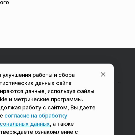
ного
Городские порталы
 улучшения работы и сбора
тистических данных сайта
ираются данные, используя файлы
в Подольске
в Люберцах
kie и метрические программы.
должая работу с сайтом, Вы даете
в Мытищах
в Красногорске
ое
согласие на обработку
в Реутове
в Королёве
сональных данных
, а также
в Балашихе
в Домодедово
тверждаете ознакомление с