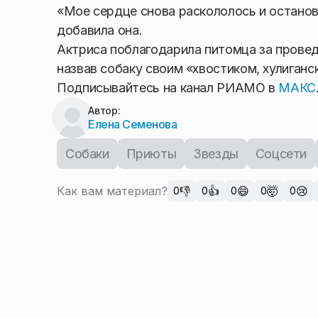
«Мое сердце снова раскололось и останов
добавила она.
Актриса поблагодарила питомца за провед
назвав собаку своим «хвостиком, хулиганс
Подписывайтесь на канал РИАМО в
МАКС
Автор:
Елена Семенова
Собаки
Приюты
Звезды
Соцсети
Как вам материал?
👎
👍
😄
🤯
😢
0
0
0
0
0