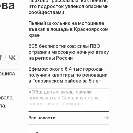
Психолог рассказала, как понять,
ова
что подросток увлекся опасными
сообществами
Пьяный школьник на мотоцикле
въехал в лошадь в Красноярском
крае
605 беспилотников: силы ПВО
отразили массовую ночную атаку
на регионы России
Ефимов: около 6,4 тыс горожан
общила
получили квартиры по реновации
в Головинском районе за 5 лет
«Обалдеть»: акулы начали
овала,
приплывать к Сахалину после
нашествия в Приморье
ла.
Все новости