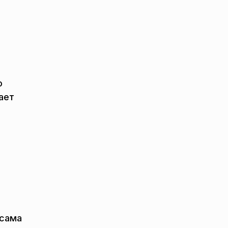
ю
ает
 сама