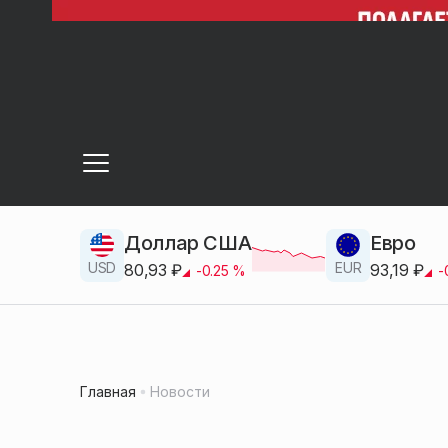
Доллар США
Евро
USD
EUR
80,93
₽
93,19
₽
-0.25
%
-
Главная
Новости