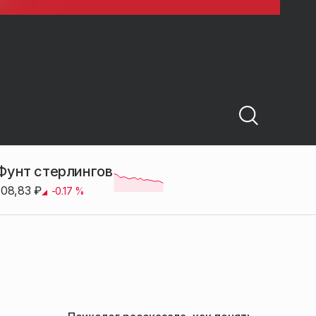
Фунт стерлингов
108,83
₽
-0.17
%