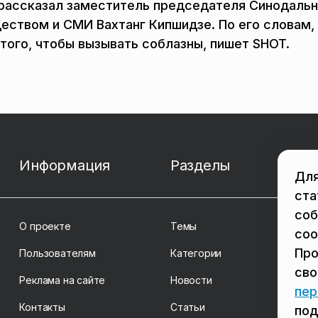
м рассказал заместитель председателя Синодаль
еством и СМИ Вахтанг Кипшидзе. По его словам,
того, чтобы вызывать соблазны, пишет SHOT.
Информация
Разделы
Для
ста
соб
О проекте
Темы
coo
Про
Пользователям
Категории
св
Реклама на сайте
Новости
пер
Контакты
Статьи
под