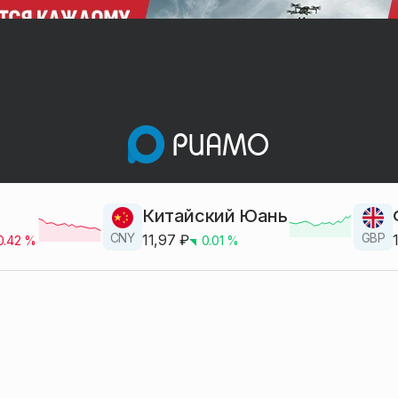
Китайский Юань
CNY
GBP
11,97
₽
0.42
%
0.01
%