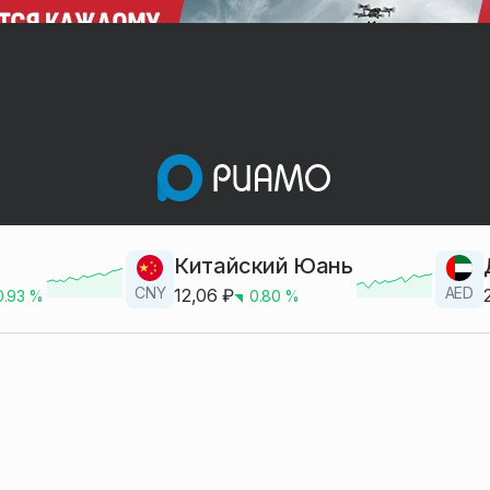
Китайский Юань
CNY
AED
12,06
₽
0.93
%
0.80
%