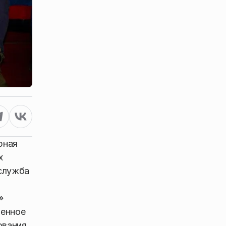
рная
х
-служба
»
менное
ования