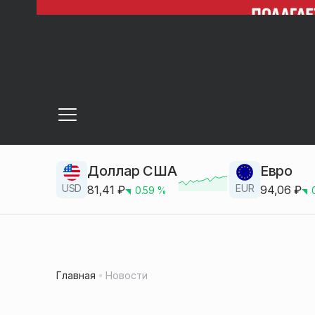
Доллар США
Евро
USD
EUR
81,41
₽
94,06
₽
0.59
%
Главная
Новости