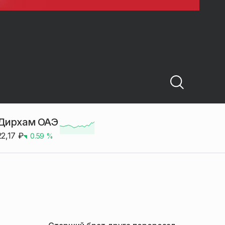
Дирхам ОАЭ
22,17
₽
0.59
%