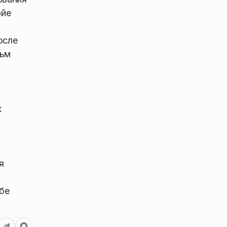
ойе
осле
льм
х
я
ебе