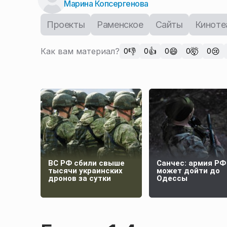
Марина Копсергенова
Проекты
Раменское
Сайты
Киноте
Как вам материал?
👎
👍
😄
🤯
😢
0
0
0
0
0
ВС РФ сбили свыше
Санчес: армия РФ
тысячи украинских
может дойти до
дронов за сутки
Одессы