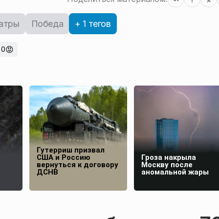
атры
Победа
+ 1 тегов
😡
0
Гутерриш призвал
США и Россию
Гроза накрыла
вернуться к договору
Москву после
ДСНВ
аномальной жары