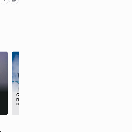
Сотни Boeing 737 Max
Россиян начали
проверят после
штрафовать за
обнаружения трещин
борщевик