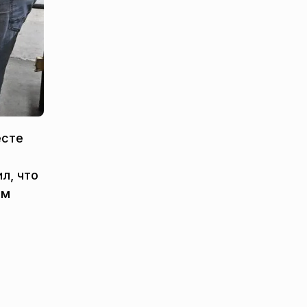
есте
л, что
ом