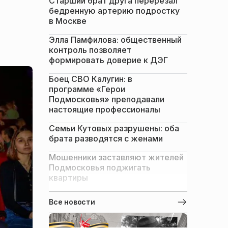
Старший брат друга перерезал
бедренную артерию подростку
в Москве
Элла Памфилова: общественный
контроль позволяет
формировать доверие к ДЭГ
Боец СВО Калугин: в
программе «Герои
Подмосковья» преподавали
настоящие профессионалы
Семьи Кутовых разрушены: оба
брата разводятся с женами
Мошенники заставляют жителей
Подмосковья поджигать
квартиры
Все новости