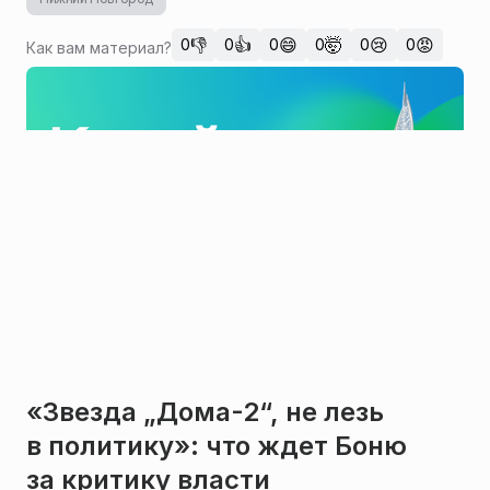
👎
👍
😄
🤯
😢
😡
0
0
0
0
0
0
Как вам материал?
«Звезда „Дома-2“, не лезь
в политику»: что ждет Боню
за критику власти