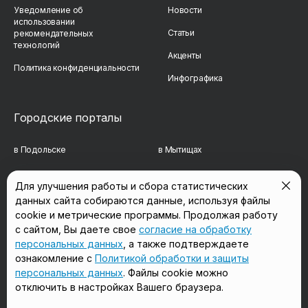
Уведомление об
Новости
использовании
Статьи
рекомендательных
технологий
Акценты
Политика конфиденциальности
Инфографика
Городские порталы
в Подольске
в Мытищах
в Реутове
в Балашихе
Для улучшения работы и сбора статистических
данных сайта собираются данные, используя файлы
в Сергиевом Посаде
в Люберцах
cookie и метрические программы. Продолжая работу
в Красногорске
в Королёве
с сайтом, Вы даете свое
согласие на обработку
персональных данных
, а также подтверждаете
в Домодедово
в Щёлково
ознакомление с
Политикой обработки и защиты
персональных данных
. Файлы cookie можно
отключить в настройках Вашего браузера.
Мы в соцсетях