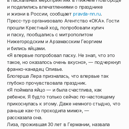
в пасхальных мероприятиях в Нижнем Новгороде
и поделились впечатлениями о празднике
и жизни в России, сообщает
pravda-nn.ru
.
Пресс-тур организовало Агентство «ОКА». Гости
прошли Крестный ход, попробовали кулич
и пасху, пообщались с митрополитом
Нижегородским и Арзамасским Георгием
и бились яйцами.
«Я впервые попробовал пасху. Не знал, что это
такое, но оказалось очень вкусно», — подчеркнул
франко-канадец Оливье.
Блогерша Лера призналась, что впервые так
глубоко прочувствовала праздник.
«Я поймала яйцо — и была счастлива, как
ребенок. Я будто только сейчас по-настоящему
прикоснулась к этому. Даже немного стыдно, что
раньше как-то проходила мимо», —
рассказала она.
Лиза, прожившая 30 лет в Германии, назвала