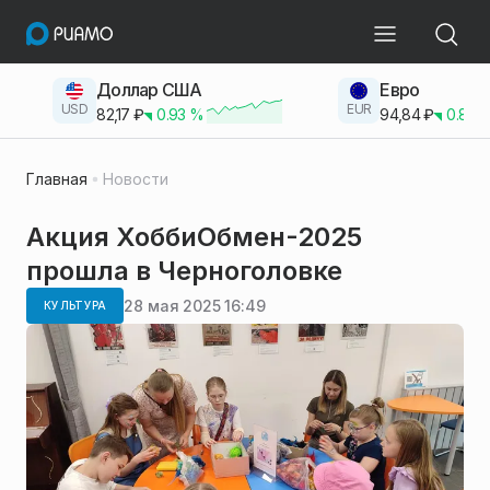
Доллар США
Евро
USD
EUR
82,17
₽
0.93
%
94,84
₽
0.83
Главная
Новости
Акция ХоббиОбмен-2025
прошла в Черноголовке
28 мая 2025 16:49
КУЛЬТУРА