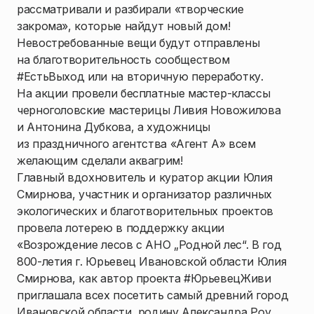
рассматривали и разбирали «творческие
закрома», которые найдут новый дом!
Невостребованные вещи будут отправлены
на благотворительность сообществом
#ЕстьВыход или на вторичную переработку.
На акции провели бесплатные мастер-классы
черноголовские мастерицы Ливия Новожилова
и Антонина Дубкова, а художницы
из праздничного агентства «Агент А» всем
желающим сделали аквагрим!
Главный вдохновитель и куратор акции Юлия
Смирнова, участник и организатор различных
экологических и благотворительных проектов
провела лотерею в поддержку акции
«Возрождение лесов с АНО „Родной лес“. В год
800-летия г. Юрьевец Ивановской области Юлия
Смирнова, как автор проекта #ЮрьевецЖиви
приглашала всех посетить самый древний город
Ивановской области, родину Александра Роу