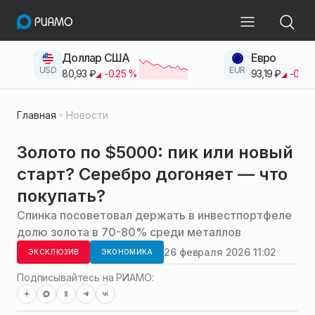
Доллар США
Евро
USD
EUR
80,93
₽
-0.25
%
93,19
₽
-0.42
Главная
Новости
Золото по $5000: пик или новый
старт? Серебро догоняет — что
покупать?
Спинка посоветовал держать в инвестпортфеле
долю золота в 70-80% среди металлов
26 февраля 2026 11:02
ЭКСКЛЮЗИВ
ЭКОНОМИКА
Подписывайтесь на РИАМО: