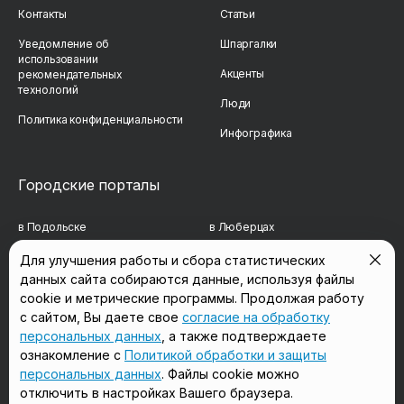
Контакты
Статьи
Уведомление об
Шпаргалки
использовании
Акценты
рекомендательных
технологий
Люди
Политика конфиденциальности
Инфографика
Городские порталы
в Подольске
в Люберцах
в Мытищах
в Красногорске
Для улучшения работы и сбора статистических
данных сайта собираются данные, используя файлы
в Реутове
в Королёве
cookie и метрические программы. Продолжая работу
в Балашихе
в Домодедово
с сайтом, Вы даете свое
согласие на обработку
персональных данных
, а также подтверждаете
в Сергиевом Посаде
в Щёлково
ознакомление с
Политикой обработки и защиты
персональных данных
. Файлы cookie можно
отключить в настройках Вашего браузера.
Мы в соцсетях