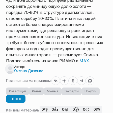
«Для долгосрочного портфеля рационально
сохранять доминирующую долю золота —
порядка 70-80% в структуре драгметаллов,
отводя серебру 20-30%. Платина и палладий
остаются более специализированными
инструментами, где решающую роль играет
промышленная конъюнктура. Инвестиции в них
требуют более глубокого понимания отраслевых
факторов и подходят преимущественно для
опытных инвесторов», — резюмирует Спинка.
Подписывайтесь на канал РИАМО в
MAX
.
Автор:
Оксана Дяченко
Поделиться материалом:
Инвестиции
Рынки
Мнение
Эксперты
Покупки
+ 11 тегов
👎
👍
😄
🤯
😢
😡
0
0
0
0
0
0
Как вам материал?