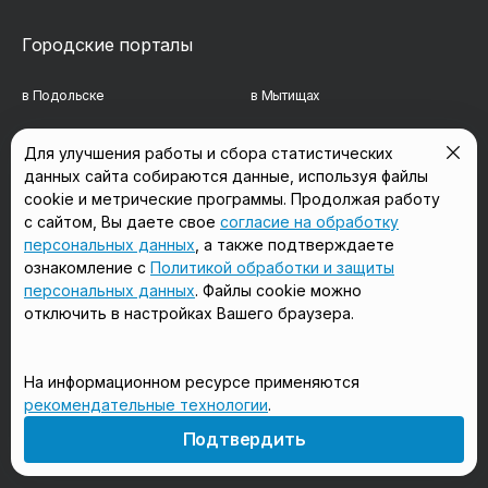
Городские порталы
в Подольске
в Мытищах
в Реутове
в Балашихе
Для улучшения работы и сбора статистических
данных сайта собираются данные, используя файлы
в Сергиевом Посаде
в Люберцах
cookie и метрические программы. Продолжая работу
в Красногорске
в Королёве
с сайтом, Вы даете свое
согласие на обработку
персональных данных
, а также подтверждаете
в Домодедово
в Щёлково
ознакомление с
Политикой обработки и защиты
персональных данных
. Файлы cookie можно
отключить в настройках Вашего браузера.
Мы в соцсетях
На информационном ресурсе применяются
рекомендательные технологии
.
18+
Подтвердить