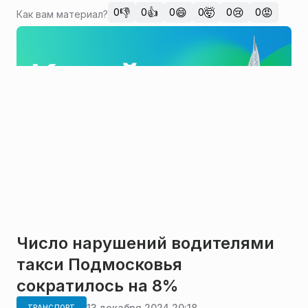
👎
👍
😄
🤯
😢
😡
0
0
0
0
0
0
Как вам материал?
Число нарушений водителями
такси Подмосковья
сократилось на 8%
13 декабря 2024 20:18
ТРАНСПОРТ