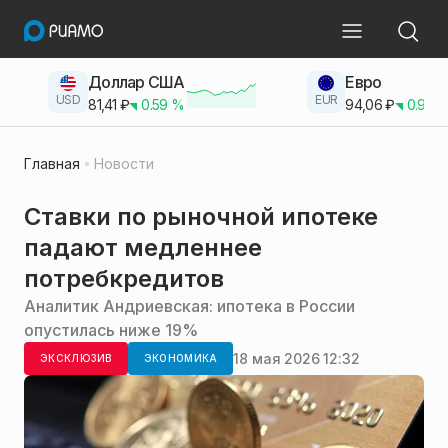
Доллар США
Евро
USD
EUR
81,41
₽
0.59
%
94,06
₽
0.93
Главная
Новости
Ставки по рыночной ипотеке
падают медленнее
потребкредитов
Аналитик Андриевская: ипотека в России
опустилась ниже 19%
18 мая 2026 12:32
ЭКСКЛЮЗИВ
ЭКОНОМИКА