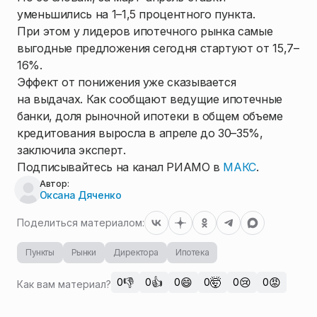
уменьшились на 1–1,5 процентного пункта.
При этом у лидеров ипотечного рынка самые
выгодные предложения сегодня стартуют от 15,7–
16%.
Эффект от понижения уже сказывается
на выдачах. Как сообщают ведущие ипотечные
банки, доля рыночной ипотеки в общем объеме
кредитования выросла в апреле до 30–35%,
заключила эксперт.
Подписывайтесь на канал РИАМО в
МАКС
.
Автор:
Оксана Дяченко
Поделиться материалом:
Пункты
Рынки
Директора
Ипотека
👎
👍
😄
🤯
😢
😡
0
0
0
0
0
0
Как вам материал?