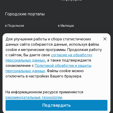
Городские порталы
в Подольске
в Мытищах
в Реутове
в Балашихе
Для улучшения работы и сбора статистических
данных сайта собираются данные, используя файлы
в Сергиевом Посаде
в Люберцах
cookie и метрические программы. Продолжая работу
в Красногорске
в Королёве
с сайтом, Вы даете свое
согласие на обработку
персональных данных
, а также подтверждаете
в Домодедово
в Щёлково
ознакомление с
Политикой обработки и защиты
персональных данных
. Файлы cookie можно
отключить в настройках Вашего браузера.
Мы в соцсетях
На информационном ресурсе применяются
рекомендательные технологии
.
18+
Подтвердить