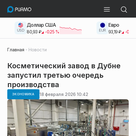
Доллар США
Евро
USD
EUR
80,93
₽
-0.25
%
93,19
₽
-0.42
Главная
Новости
Косметический завод в Дубне
запустил третью очередь
производства
18 февраля 2026 10:42
ЭКОНОМИКА