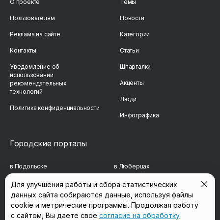
О проекте
Темы
Пользователям
Новости
Реклама на сайте
Категории
Контакты
Статьи
Уведомление об
Шпаргалки
использовании
Акценты
рекомендательных
технологий
Люди
Политика конфиденциальности
Инфографика
Городские порталы
в Подольске
в Люберцах
в Мытищах
в Красногорске
Для улучшения работы и сбора статистических
данных сайта собираются данные, используя файлы
в Реутове
в Королёве
cookie и метрические программы. Продолжая работу
с сайтом, Вы даете свое
согласие на обработку
в Балашихе
в Домодедово