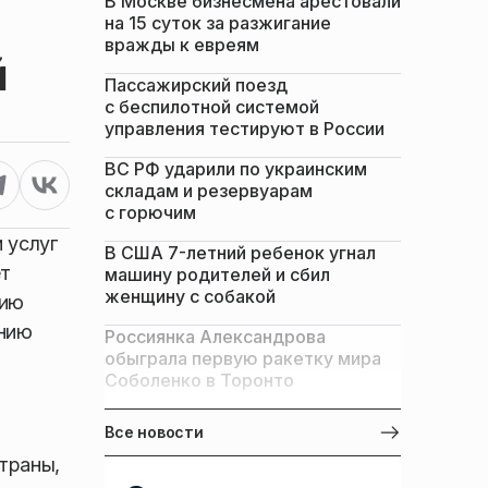
В Москве бизнесмена арестовали
на 15 суток за разжигание
вражды к евреям
й
Пассажирский поезд
с беспилотной системой
управления тестируют в России
ВС РФ ударили по украинским
складам и резервуарам
с горючим
 услуг
В США 7-летний ребенок угнал
ет
машину родителей и сбил
женщину с собакой
цию
ению
Россиянка Александрова
обыграла первую ракетку мира
Соболенко в Торонто
Все новости
траны,