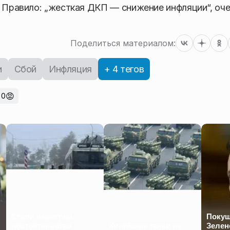
. Правило: „жесткая ДКП — снижение инфляции“, оч
Поделиться материалом:
и
Сбой
Инфляция
+ 4 тегов
😡
0
Стали известны
Покуш
обстоятельства
Китайские танки на
Зелен