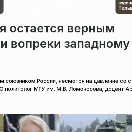
смерти телеведущего
Украине: победа
аэроп
Олейникова
впереди
Польш
я остается верным
и вопреки западному
ым союзником России, несмотря на давление со 
 политолог МГУ им. М.В. Ломоносова, доцент А