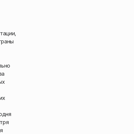
тации,
траны
льно
за
ых
.
их
годня
отря
ся