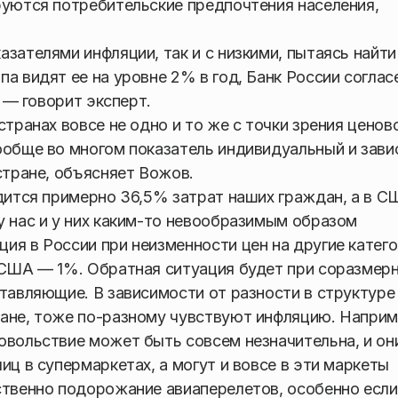
руются потребительские предпочтения населения,
зателями инфляции, так и с низкими, пытаясь найти
а видят ее на уровне 2% в год, Банк России соглас
, — говорит эксперт.
странах вовсе не одно и то же с точки зрения ценов
ообще во многом показатель индивидуальный и зав
стране, объясняет Вожов.
одится примерно 36,5% затрат наших граждан, а в С
у нас и у них каким-то невообразимым образом
ия в России при неизменности цен на другие катег
в США — 1%. Обратная ситуация будет при соразмер
ставляющие. В зависимости от разности в структуре
ране, тоже по-разному чувствуют инфляцию. Наприм
овольствие может быть совсем незначительна, и он
иц в супермаркетах, а могут и вовсе в эти маркеты
ственно подорожание авиаперелетов, особенно если