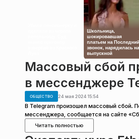
Убили пенсионерку и
сделали из черепа
Школьница,
пепельницу. Суд
шокировавшая
вынес приговор
платьем на Последни
извергам из Красного
звонок, нарядилась н
Луча
выпускной
Массовый сбой п
в мессенджере T
24 мая 2024 15:54
ОБЩЕСТВО
В Telegram произошел массовый сбой. 
мессенджера, сообщается на сайте «Сб
Читать полностью