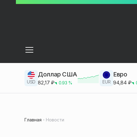
Доллар США
Евро
USD
EUR
82,17
₽
94,84
₽
0.93
%
Главная
Новости