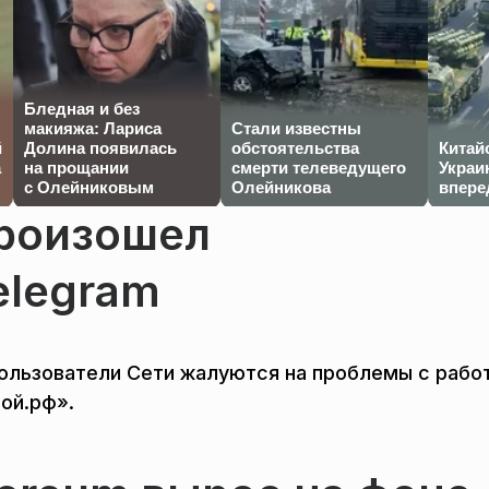
Бледная и без
макияжа: Лариса
Стали известны
й
Долина появилась
обстоятельства
Китай
а
на прощании
смерти телеведущего
Украи
с Олейниковым
Олейникова
впере
роизошел
elegram
Пользователи Сети жалуются на проблемы с рабо
ой.рф».