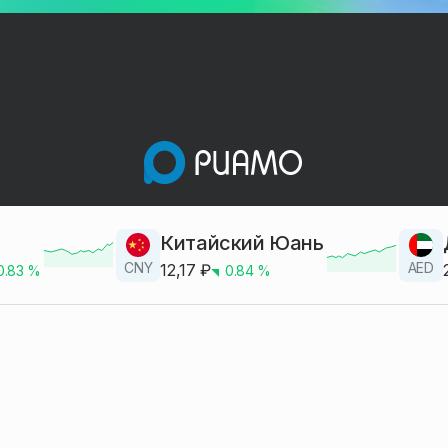
Китайский Юань
CNY
AED
12,17
₽
0.83
%
0.84
%