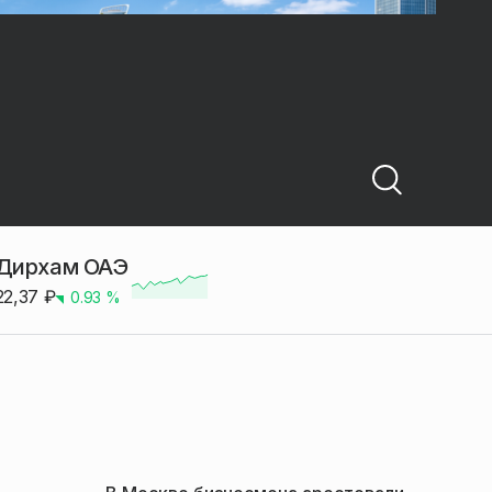
Дирхам ОАЭ
22,37
₽
0.93
%