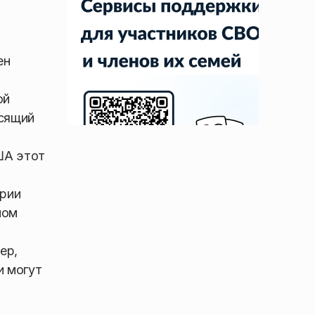
ен
ой
исящий
ША этот
ории
ном
ер,
и могут