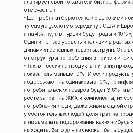
планирует свои показатели бизнес, форми
отмечает он.
«Центробанки борются как с высокими пока
ту самую „золотую середину“. США и Европ
и на 4%, ну, а в Турции будут рады и 10%»
Один и тот же уровень инфляции в разных 
динамики основных товарных групп. Это в
от структуры потребления в той или иной 
«Так, в России на продукты питания прих
показатель меньше 10%. И если продукты 
подорожают на одинаковые 10%, то инфляц
потребительских товаров будет 3,6%, а 
росте затрат на ЖКХ и компоненты, их со
потребления люди, даже живя в одной ст
у состоятельных людей доля трат на прод
и не замечать подорожания каких-нибудь я
не ходить. Зато для них может быть суще