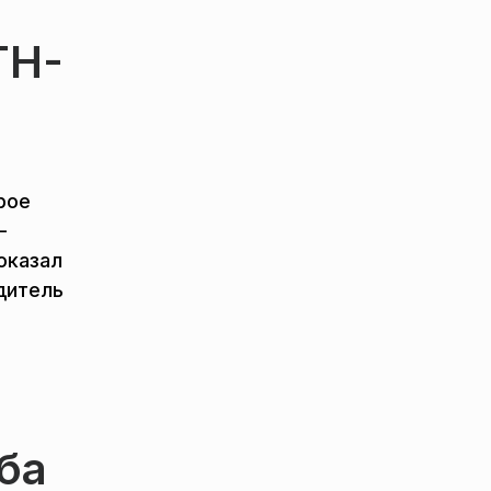
TH-
boe
—
показал
дитель
ба