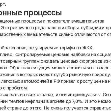
рт.
ионные процессы
ляционные процессы и показатели вмешательства
Это различного рода налоги и сборы, субсидии и до
ударственных вмешательств сильно отличаются от с
 образование, регулируемые тарифы на ЖКХ,
пливо, контролируемые ценовые надбавки на социа
м товарным группам ожидать ценовых сюрпризов из-
ожов. Обратная ситуация может сложиться в товарн
ложения в которых имеют сугубо рыночную природу
легковых автомобилей в РФ привел к росту цен на н
о с пробегом.
ах есть во всех странах, и они индивидуальны. Се
нии темпов инфляции в апреле до 7,8%. И это несм
ей стране до этого. Не очень получается справить