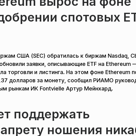
hereum вырос на фоне
добрении спотовых E
иржам США (SEC) обратилась к биржам Nasdaq, C
 обновили заявки, описывающие ETF на Ethereum 
ила торговли и листинга. На этом фоне Ethereum 
2,37 долларов за монету, сообщил РИАМО руково
ым рынкам ИК Fontvielle Артур Мейнхард.
ет поддержать
запрету ношения ника