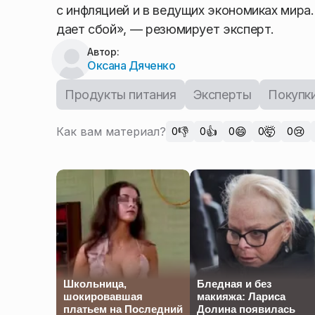
с инфляцией и в ведущих экономиках мира
дает сбой», — резюмирует эксперт.
Автор:
Оксана Дяченко
Продукты питания
Эксперты
Покупк
Как вам материал?
👎
👍
😄
🤯
😢
0
0
0
0
0
Школьница,
Бледная и без
шокировавшая
макияжа: Лариса
платьем на Последний
Долина появилась