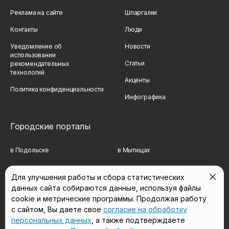
Реклама на сайте
Шпаргалки
Контакты
Люди
Уведомление об
Новости
использовании
Статьи
рекомендательных
технологий
Акценты
Политика конфиденциальности
Инфографика
Городские порталы
в Подольске
в Мытищах
в Реутове
в Балашихе
Для улучшения работы и сбора статистических
данных сайта собираются данные, используя файлы
в Сергиевом Посаде
в Люберцах
cookie и метрические программы. Продолжая работу
в Красногорске
в Королёве
с сайтом, Вы даете свое
согласие на обработку
персональных данных
, а также подтверждаете
в Домодедово
в Щёлково