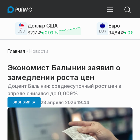
Доллар США
Евро
USD
EUR
82,17
₽
0.93
%
94,84
₽
0.83
Главная
Новости
Экономист Балынин заявил о
замедлении роста цен
Доцент Балынин: среднесуточный рост цен в
апреле снизился до 0,009%
23 апреля 2026 19:44
ЭКОНОМИКА