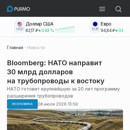
Доллар США
Евро
USD
EUR
82,17
₽
0.93
%
94,84
₽
0.83
Главная
Новости
Bloomberg: НАТО направит
30 млрд долларов
на трубопроводы к востоку
НАТО готовит крупнейшую за 20 лет программу
расширения трубопроводов
08 июля 2026 13:59
ЭКОНОМИКА