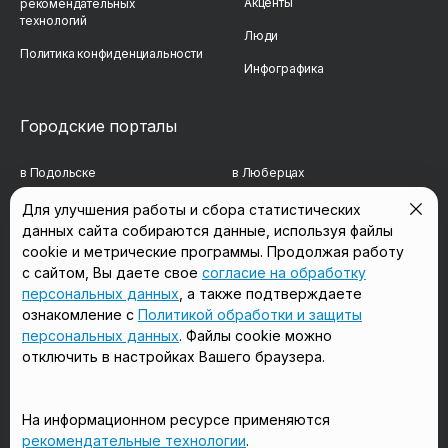
Акценты
рекомендательных
технологий
Люди
Политика конфиденциальности
Инфографика
Городские порталы
в Подольске
в Люберцах
в Мытищах
в Красногорске
Для улучшения работы и сбора статистических
данных сайта собираются данные, используя файлы
в Реутове
в Королёве
cookie и метрические программы. Продолжая работу
в Балашихе
в Домодедово
с сайтом, Вы даете свое
согласие на обработку
персональных данных
, а также подтверждаете
в Сергиевом Посаде
в Щёлково
ознакомление с
Политикой обработки и защиты
персональных данных
. Файлы cookie можно
отключить в настройках Вашего браузера.
Мы в соцсетях
На информационном ресурсе применяются
рекомендательные технологии
.