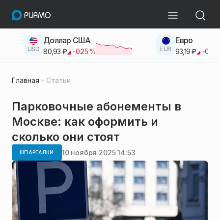
Доллар США
Евро
USD
EUR
80,93
₽
-0.25
%
93,19
₽
-0.42
Главная
Статьи
Парковочные абонементы в
Москве: как оформить и
сколько они стоят
10 ноября 2025 14:53
ШПАРГАЛКИ