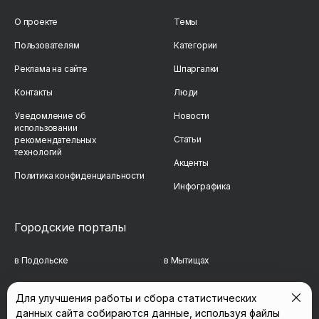
О проекте
Темы
Пользователям
Категории
Реклама на сайте
Шпаргалки
Контакты
Люди
Уведомление об
Новости
использовании
Статьи
рекомендательных
технологий
Акценты
Политика конфиденциальности
Инфографика
Городские порталы
в Подольске
в Мытищах
в Реутове
в Балашихе
Для улучшения работы и сбора статистических
данных сайта собираются данные, используя файлы
в Сергиевом Посаде
в Люберцах