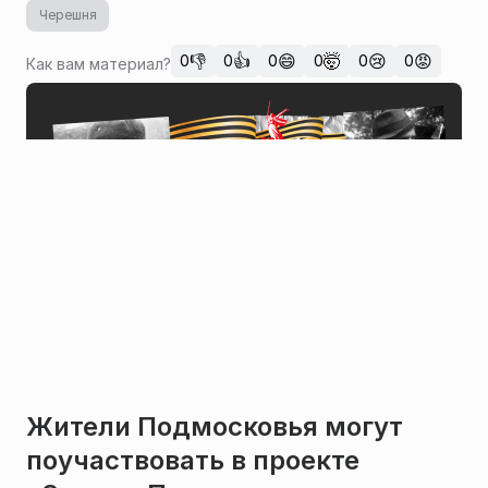
Черешня
👎
👍
😄
🤯
😢
😡
0
0
0
0
0
0
Как вам материал?
Жители Подмосковья могут
поучаствовать в проекте