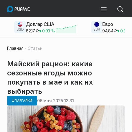
Доллар США
Евро
USD
EUR
82,17
₽
0.93
%
94,84
₽
0.83
Главная
Статьи
Майский рацион: какие
сезонные ягоды можно
покупать в мае и как их
выбирать
06 мая 2025 13:31
ШПАРГАЛКИ