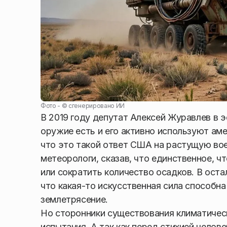
Фото - ©
сгенерировано ИИ
В 2019 году депутат Алексей Журавлев в 
оружие есть и его активно используют ам
что это такой ответ США на растущую во
метеорологи, сказав, что единственное, ч
или сократить количество осадков. В ост
что какая-то искусственная сила способна
землетрясение.
Но сторонники существования климатическ
испытания. А так как перед стихией челов