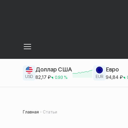
Доллар США
Евро
USD
EUR
82,17
₽
94,84
₽
0.93
%
Главная
Статьи