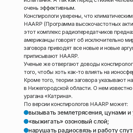
очень эффективным.
Конспирологи уверены, что климатическим
HAARP (Программа высокочастотных активн
этот комплекс радиопередатчиков предна
американцы говорят об исключительно мир
заговора приводят все новые и новые арг
приписывают HAARP.
Ученые же отвергают доводы конспиролого
того, чтобы хоть как-то влиять на ионосф
Кроме того, теории заговора указывают н
в Нижегородской области. О нем известно 
урагана «Катрина».
По версии конспирологов HAARP может:
вызывать землетрясения, цунами и 
«выжигать» озоновый слой;
нарушать радиосвязь и работу спут