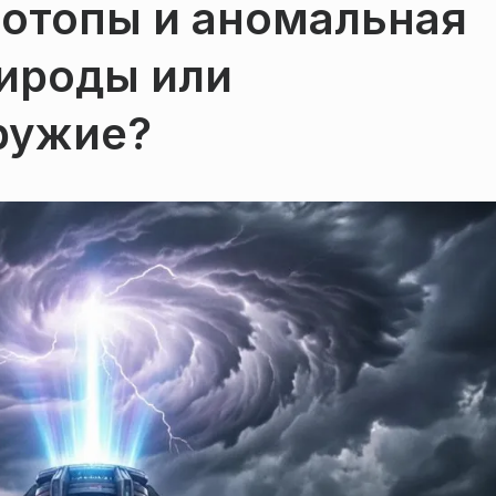
потопы и аномальная
рироды или
ружие?