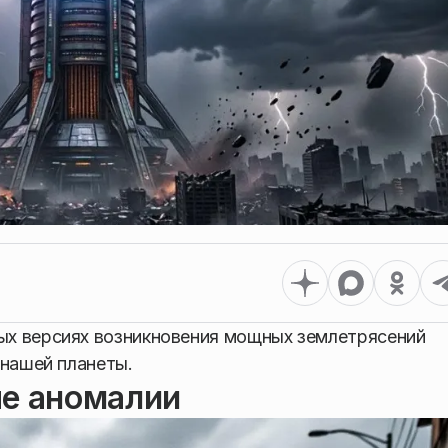
х версиях возникновения мощных землетрясений
 нашей планеты.
ые аномалии