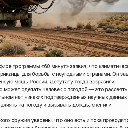
эфире программы «60 минут» заявил, что климатичес
ериканцы для борьбы с неугодными странами. Он зав
енную мощь России. Депутату тогда возразили
то может сделать человек с погодой — это рассеять
альном нет никаких подтвержденных научных данных 
 влиять на погоду и вызывать дождь, снег или
ого оружия уверены, что оно есть и пока проводят
ек практически бессилен, то такое оружие может бы