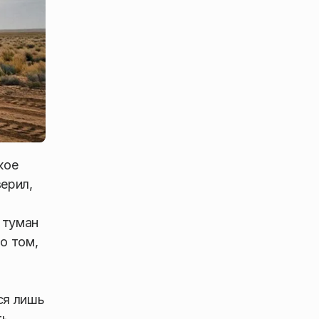
кое
ерил,
 туман
о том,
ся лишь
ть