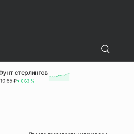
Фунт стерлингов
110,65
₽
0.83
%