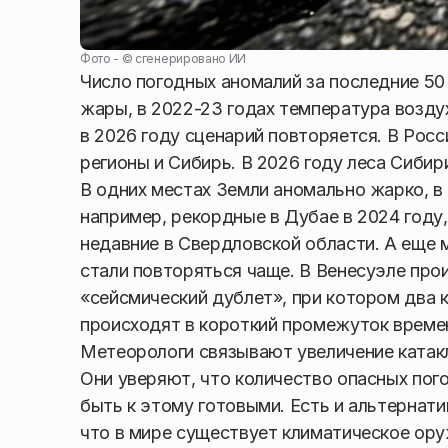
Фото - ©
сгенерировано ИИ
Число погодных аномалий за последние 50
жары, в 2022-23 годах температура возду
в 2026 году сценарий повторяется. В Рос
регионы и Сибирь. В 2026 году леса Сибир
В одних местах Земли аномально жарко, в
например, рекордные в Дубае в 2024 году,
недавние в Свердловской области. А еще 
стали повторяться чаще. В Венесуэле про
«сейсмический дублет», при котором два
происходят в короткий промежуток времен
Метеорологи связывают увеличение катакл
Они уверяют, что количество опасных пог
быть к этому готовыми. Есть и альтернати
что в мире существует климатическое ору