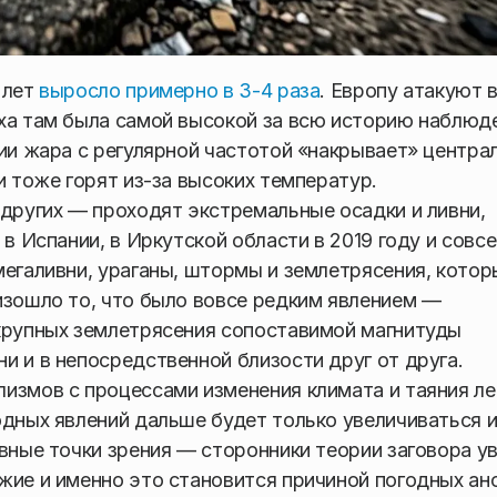
 лет
выросло примерно в 3-4 раза
. Европу атакуют 
ха там была самой высокой за всю историю наблюд
сии жара с регулярной частотой «накрывает» центра
и тоже горят из-за высоких температур.
 других — проходят экстремальные осадки и ливни,
 в Испании, в Иркутской области в 2019 году и совс
мегаливни, ураганы, штормы и землетрясения, котор
изошло то, что было вовсе редким явлением —
 крупных землетрясения сопоставимой магнитуды
и и в непосредственной близости друг от друга.
измов с процессами изменения климата и таяния ле
одных явлений дальше будет только увеличиваться 
вные точки зрения — сторонники теории заговора у
жие и именно это становится причиной погодных ан