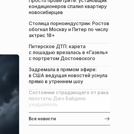
Просто проветрите: установщик
кондиционеров спалил квартиру
новосибирцев
Столица порноиндустрии: Ростов
обогнал Москву и Питер по числу
актрис 18+
Питерское ДТП: карета
с лошадью врезалась в «Газель»
с портретом Достоевского
Задремала в прямом эфире:
в США ведущая новостей уснула
прямо в утреннем шоу
Состояние страдающего от рака
простаты Джо Байдена
ухудшилось
Все новости