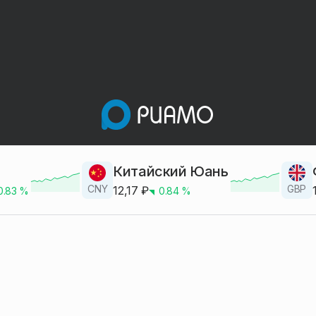
Китайский Юань
CNY
GBP
12,17
₽
0.83
%
0.84
%