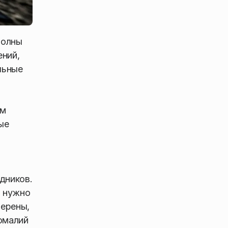
волны
ений,
льные
ем
ые
дников.
и нужно
верены,
омалий