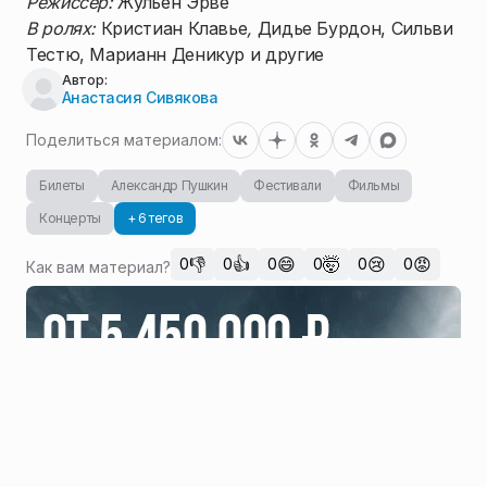
Режиссер:
Жульен Эрве
В ролях:
Кристиан Клавье
,
Дидье Бурдон, Сильви
Тестю, Марианн Деникур и другие
Автор:
Анастасия Сивякова
Поделиться материалом:
Билеты
Александр Пушкин
Фестивали
Фильмы
Концерты
+ 6 тегов
👎
👍
😄
🤯
😢
😡
0
0
0
0
0
0
Как вам материал?