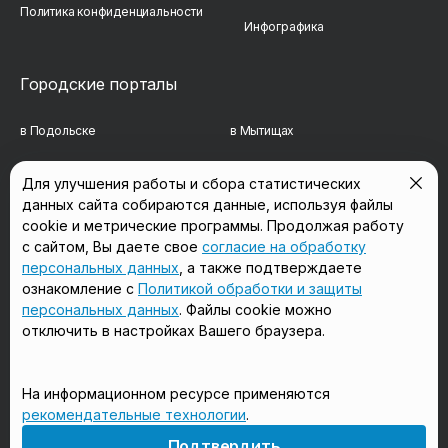
Политика конфиденциальности
Инфографика
Городские порталы
в Подольске
в Мытищах
в Реутове
в Балашихе
Для улучшения работы и сбора статистических
данных сайта собираются данные, используя файлы
в Сергиевом Посаде
в Люберцах
cookie и метрические программы. Продолжая работу
в Красногорске
в Королёве
с сайтом, Вы даете свое
согласие на обработку
персональных данных
, а также подтверждаете
в Домодедово
в Щёлково
ознакомление с
Политикой обработки и защиты
персональных данных
. Файлы cookie можно
отключить в настройках Вашего браузера.
Мы в соцсетях
На информационном ресурсе применяются
рекомендательные технологии
.
18+
Подтвердить