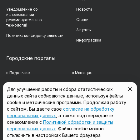
Уведомление об
Новости
использовании
Статьи
рекомендательных
технологий
Акценты
Политика конфиденциальности
Инфографика
Городские порталы
в Подольске
в Мытищах
в Реутове
в Балашихе
Для улучшения работы и сбора статистических
данных сайта собираются данные, используя файлы
в Сергиевом Посаде
в Люберцах
cookie и метрические программы. Продолжая работу
в Красногорске
в Королёве
с сайтом, Вы даете свое
согласие на обработку
персональных данных
, а также подтверждаете
в Домодедово
в Щёлково
ознакомление с
Политикой обработки и защиты
персональных данных
. Файлы cookie можно
отключить в настройках Вашего браузера.
Мы в соцсетях