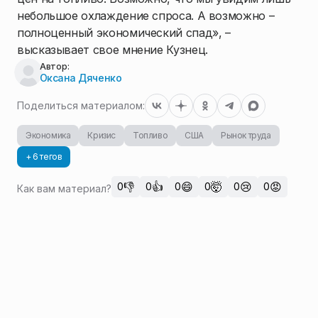
небольшое охлаждение спроса. А возможно –
полноценный экономический спад», –
высказывает свое мнение Кузнец.
Автор:
Оксана Дяченко
Поделиться материалом:
Экономика
Кризис
Топливо
США
Рынок труда
+ 6 тегов
👎
👍
😄
🤯
😢
😡
0
0
0
0
0
0
Как вам материал?