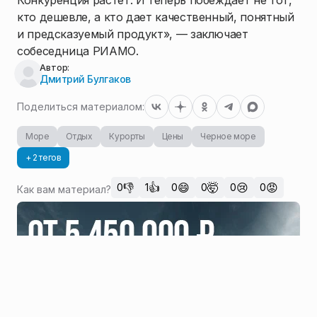
Конкуренция растет. И теперь побеждает не тот,
кто дешевле, а кто дает качественный, понятный
и предсказуемый продукт», — заключает
собеседница РИАМО.
Автор:
Дмитрий Булгаков
Поделиться материалом:
Море
Отдых
Курорты
Цены
Черное море
+ 2 тегов
👎
👍
😄
🤯
😢
😡
0
1
0
0
0
0
Как вам материал?