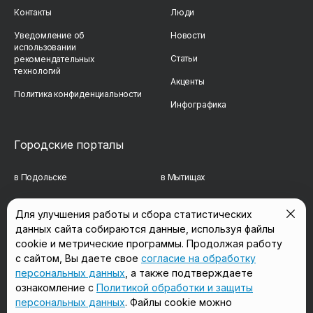
Контакты
Люди
Уведомление об
Новости
использовании
Статьи
рекомендательных
технологий
Акценты
Политика конфиденциальности
Инфографика
Городские порталы
в Подольске
в Мытищах
в Реутове
в Балашихе
Для улучшения работы и сбора статистических
данных сайта собираются данные, используя файлы
в Сергиевом Посаде
в Люберцах
cookie и метрические программы. Продолжая работу
в Красногорске
в Королёве
с сайтом, Вы даете свое
согласие на обработку
персональных данных
, а также подтверждаете
в Домодедово
в Щёлково
ознакомление с
Политикой обработки и защиты
персональных данных
. Файлы cookie можно