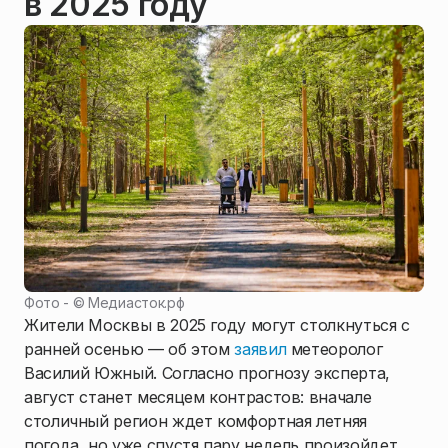
в 2025 году
Фото - ©
Медиасток.рф
Жители Москвы в 2025 году могут столкнуться с
ранней осенью — об этом
заявил
метеоролог
Василий Южный. Согласно прогнозу эксперта,
август станет месяцем контрастов: вначале
столичный регион ждет комфортная летняя
погода, но уже спустя пару недель произойдет