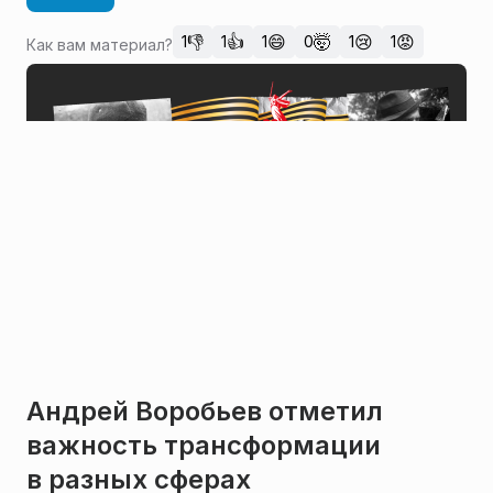
👎
👍
😄
🤯
😢
😡
1
1
1
0
1
1
Как вам материал?
Андрей Воробьев отметил
важность трансформации
в разных сферах