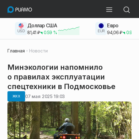
Доллар США
Евро
USD
EUR
81,41
₽
0.59
%
94,06
₽
0.93
Главная
Новости
Минэкологии напомнило
о правилах эксплуатации
спецтехники в Подмосковье
07 мая 2025 19:03
ЖКХ