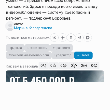
умело — с применением всех современных
технологий. Здесь я прежде всего имею в виду
видеонаблюдение — систему «Безопасный
регион», — подчеркнул Воробьев.
Автор:
Марина Копсергенова
Поделиться материалом:
Природа
Безопасность
Управления
Обеспечение безопасности
Губернатор
+ 5 тегов
👎
👍
😄
🤯
😢
😡
0
0
0
0
0
0
Как вам материал?