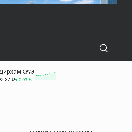
Дирхам ОАЭ
22,37
₽
0.93
%