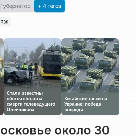
Губернатор
+ 4 тегов
😡
0
Стали известны
Покуш
обстоятельства
Китайские танки на
Зелен
смерти телеведущего
Украине: победа
аэроп
Олейникова
впереди
Польш
осковье около 30