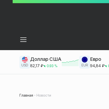
Доллар США
Евро
USD
EUR
82,17
₽
94,84
₽
0.93
%
Главная
Новости