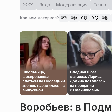
ЖКХ
Вода
Модернизация
Тепло
Как вам материал?
👎
👍
😄
🤯
😢
0
0
0
0
0
Школьница,
Бледная и без
шокировавшая
макияжа: Лариса
платьем на Последний
Долина появилась
звонок, нарядилась на
на прощании
выпускной
с Олейниковым
Воробьев: в Подм