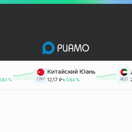
Китайский Юань
CNY
AED
12,17
₽
0.83
%
0.84
%