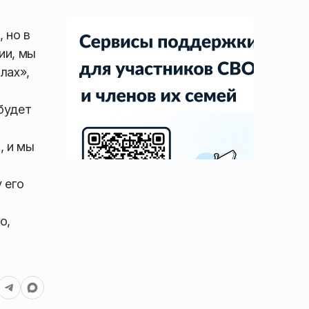
 но в
ии, мы
лах»,
будет
, и мы
 его
о,