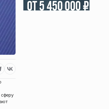
р
 сферу
чают