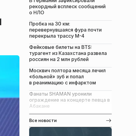
В Германии зафиксировали
рекордный всплеск сообщений
о НЛО
ы
Пробка на 30 км:
перевернувшаяся фура почти
перекрыла трассу М-4
Фейковые билеты на BTS:
турагент из Казахстана развела
россиян на 2 млн рублей
Москвич полтора месяца лечил
«больной» зуб и попал
в реанимацию с инфарктом
Фанаты SHAMAN уронили
ограждение на концерте певца в
Абакане
Все новости