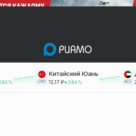
Китайский Юань
CNY
AED
12,17
₽
0.83
%
0.84
%