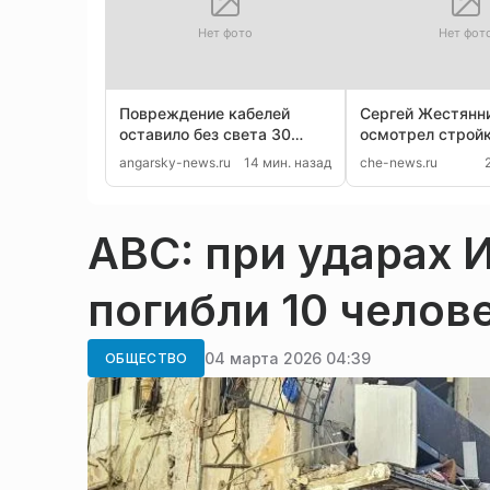
Нет фото
Нет фот
Повреждение кабелей
Сергей Жестянн
оставило без света 30
осмотрел стройк
тысяч потребителей
центра в Вологд
angarsky-news.ru
14 мин. назад
che-news.ru
Ангарска
ABC: при ударах 
погибли 10 челов
04 марта 2026 04:39
ОБЩЕСТВО