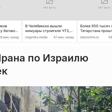
о
Нет фото
Нет фото
иков
В Челябинске вышли
Более 950 тысяч 
у бегового
мемуары строителя ЧТЗ,
Татарстана прош
е
ждавшие 30 лет
диспансеризацию
28 мин. назад
magnitka.media
47 мин. назад
tataronline.ru
54
Ирана по Израилю
ек