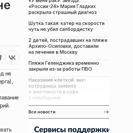
«У меня рак»: звезда
не
«России-24» Мария Гладких
раскрыла страшный диагноз
Шутка такая: катер на скорости
чуть не убил сапбордистку
2 детей, пострадавших на пляже
Архипо-Осиповки, доставили
на лечение в Москву
Пляжи Геленджика временно
закрыли из-за работы ПВО
д не
Наказание клеткой: экс-
рга),
сотрудница заявила
о жестокости в кафе
лавание
с капибарами
рий.
Все новости
овать