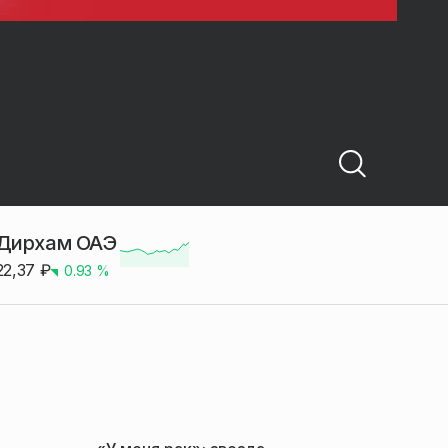
Дирхам ОАЭ
22,37
₽
0.93
%