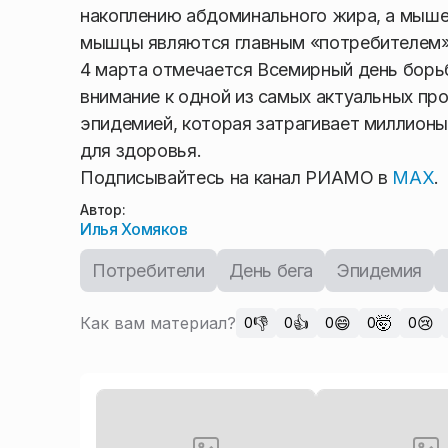
накоплению абдоминального жира, а мыше
мышцы являются главным «потребителем» к
4 марта отмечается Всемирный день борь
внимание к одной из самых актуальных пр
эпидемией, которая затрагивает миллионы
для здоровья.
Подписывайтесь на канал РИАМО в
MAX
.
Автор:
Илья Хомяков
Потребители
День бега
Эпидемия
Как вам материал?
👎
👍
😄
🤯
😢
0
0
0
0
0