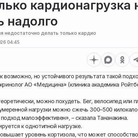
лько кардионагрузка 
ь надолго
ия недостаточно делать только кардио
26 04:45
к возможно, но устойчивого результата такой подхо
ринолог АО «Медицина» (клиника академика Ройтбе
еоретически, можно похудеть. Бег, велосипед или п
 умеренной нагрузки можно сжечь 300–500 килокало
 подход малоэффективен», – сказала Тананакина.
руется к однотипной нагрузке.
повышает уровень кортизола, что может способств