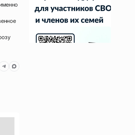
 именно
венное
розу