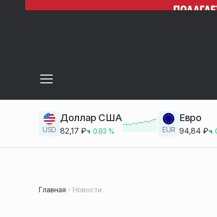
Доллар США
Евро
USD
EUR
82,17
₽
94,84
₽
0.93
%
Главная
Новости