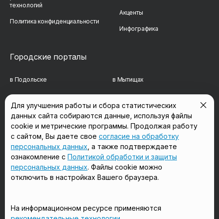
технологий
Акценты
Политика конфиденциальности
Инфографика
Городские порталы
в Подольске
в Мытищах
в Реутове
в Балашихе
Для улучшения работы и сбора статистических
данных сайта собираются данные, используя файлы
в Сергиевом Посаде
в Люберцах
cookie и метрические программы. Продолжая работу
в Красногорске
в Королёве
с сайтом, Вы даете свое
согласие на обработку
персональных данных
, а также подтверждаете
в Домодедово
в Щёлково
ознакомление с
Политикой обработки и защиты
персональных данных
. Файлы cookie можно
отключить в настройках Вашего браузера.
Мы в соцсетях
На информационном ресурсе применяются
рекомендательные технологии
.