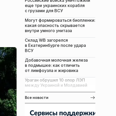
Российские войска уничтожили
еще три украинских корабля
с грузами для ВСУ
Могут формироваться биопленки:
какая опасность скрывается
внутри умного унитаза
Склад WB загорелся
в Екатеринбурге после удара
ВСУ
Добавочная молочная железа
в подмышке: как отличить
от лимфоузла и жировика
Ураган обрушил 10 опор ЛЭП
между Украиной и Молдавией
Все новости