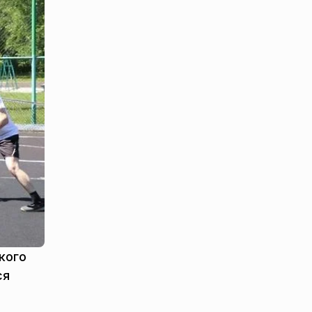
кого
ся