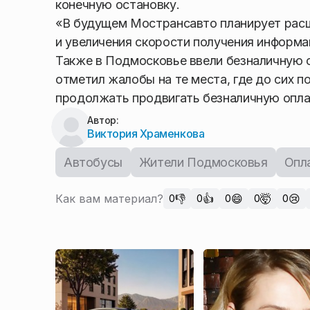
конечную остановку.
«В будущем Мострансавто планирует расш
и увеличения скорости получения информа
Также в Подмосковье ввели безналичную о
отметил жалобы на те места, где до сих 
продолжать продвигать безналичную опла
Автор:
Виктория Храменкова
Автобусы
Жители Подмосковья
Опл
Как вам материал?
👎
👍
😄
🤯
😢
0
0
0
0
0