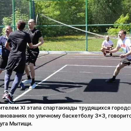
телем XI этапа спартакиады трудящихся городс
внованиях по уличному баскетболу 3×3, говорит
руга Мытищи.