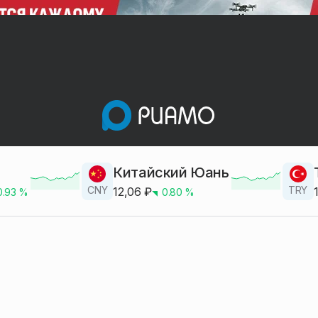
Китайский Юань
CNY
TRY
12,06
₽
0.93
%
0.80
%