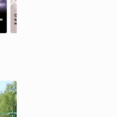
Пентагон после
Студент проиграл в
«гневного звонка»
аж
шахматном турнире,
Трампа собрал
но выиграл в лотерею
срочное совещание