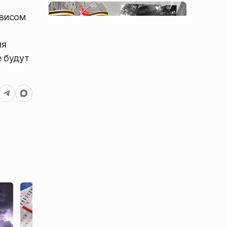
рвисом
ия
е будут