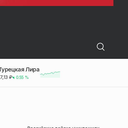
Турецкая Лира
17,13
₽
0.55
%