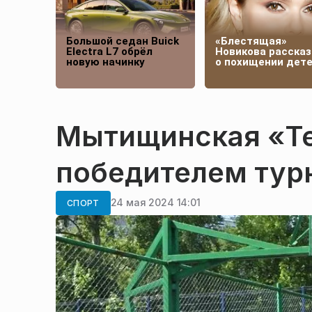
Большой седан Buick
«Блестящая»
Electra L7 обрёл
Новикова рассказ
новую начинку
о похищении дет
Мытищинская «Те
победителем тур
24 мая 2024 14:01
СПОРТ