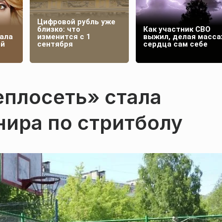
Цифровой рубль уже
близко: что
Как участник СВО
ала
изменится с 1
выжил, делая масс
ей
сентября
сердца сам себе
плосеть» стала
нира по стритболу