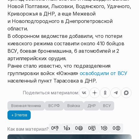
Новой Полтавки, Лысовки, Водянского, Удачного,
Криворожья в ДНР, а еще Межевой
и Новоподгородного в Днепропетровской
области.
В оборонном ведомстве добавили, что потери
киевского режима составили около 410 бойцов
ВСУ, боевая бронемашина, 6 автомобилей и 2
артиллерийских орудия.
Ранее стало известно, что подразделения
группировки войск «Южная»
освободили от ВСУ
населенный пункт Тарасовка в ДНР.
Поделиться материалом:
Военная техника
ВС РФ
Войска
ДНР
ВСУ
+ 3 тегов
👎
👍
😄
🤯
😢
😡
0
1
0
0
1
0
Как вам материал?