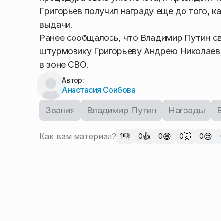
Григорьев получил награду еще до того, к
выдачи.
Ранее сообщалось, что Владимир Путин с
штурмовику Григорьеву Андрею Николаеви
в зоне СВО.
Автор:
Анастасия Соибова
Звания
Владимир Путин
Награды
Как вам материал?
👎
👍
😄
🤯
😢
1
0
0
0
0