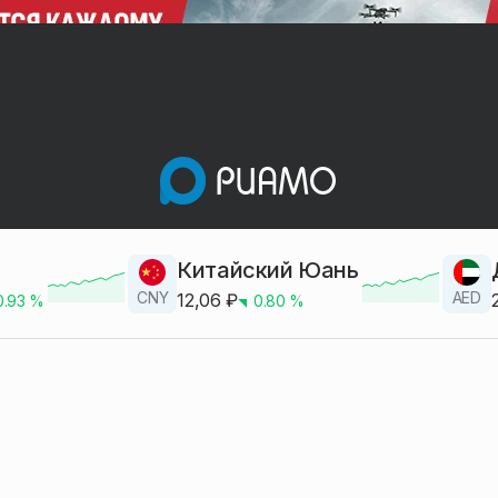
Китайский Юань
CNY
AED
12,06
₽
0.93
%
0.80
%