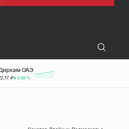
Дирхам ОАЭ
22,17
₽
0.59
%