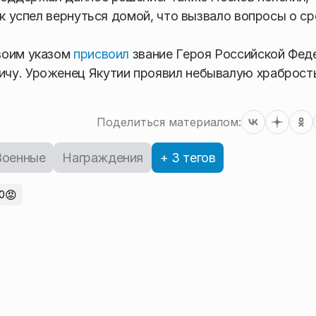
ак успел вернуться домой, что вызвало вопросы о ср
воим указом
присвоил
звание Героя Российской Фед
чу. Уроженец Якутии проявил небывалую храброст
Поделиться материалом:
Военные
Награждения
+ 3 тегов
😡
0