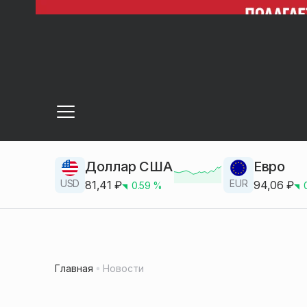
Доллар США
Евро
USD
EUR
81,41
₽
94,06
₽
0.59
%
Главная
Новости