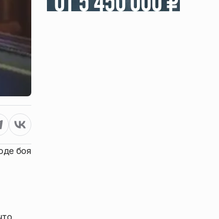
оде боя
что