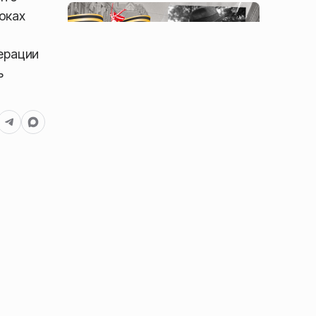
оках
ерации
ь