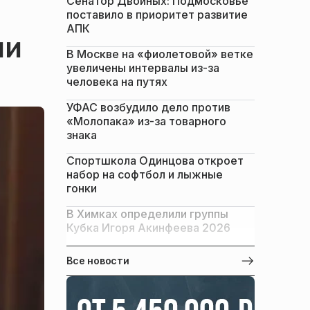
Сенатор Двойных: Подмосковье
поставило в приоритет развитие
АПК
ии
В Москве на «фиолетовой» ветке
увеличены интервалы из-за
человека на путях
УФАС возбудило дело против
«Молопака» из-за товарного
знака
Спортшкола Одинцова откроет
набор на софтбол и лыжные
гонки
В Химках определили группы
Кубка Игоря Акинфеева 2026
Все новости