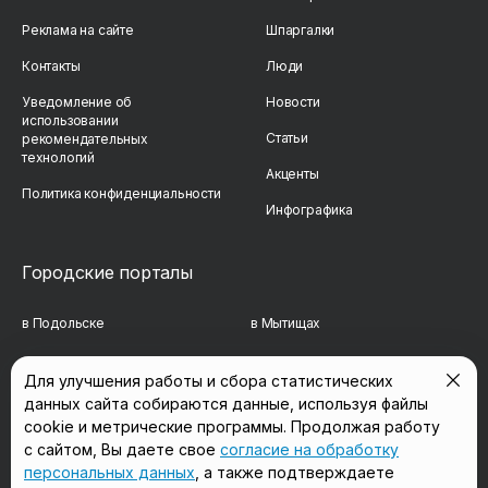
Реклама на сайте
Шпаргалки
Контакты
Люди
Уведомление об
Новости
использовании
Статьи
рекомендательных
технологий
Акценты
Политика конфиденциальности
Инфографика
Городские порталы
в Подольске
в Мытищах
в Реутове
в Балашихе
Для улучшения работы и сбора статистических
данных сайта собираются данные, используя файлы
в Сергиевом Посаде
в Люберцах
cookie и метрические программы. Продолжая работу
в Красногорске
в Королёве
с сайтом, Вы даете свое
согласие на обработку
персональных данных
, а также подтверждаете
в Домодедово
в Щёлково