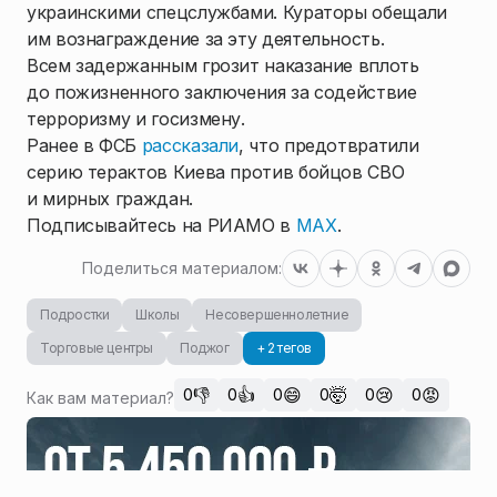
украинскими спецслужбами. Кураторы обещали
им вознаграждение за эту деятельность.
Всем задержанным грозит наказание вплоть
до пожизненного заключения за содействие
терроризму и госизмену.
Ранее в ФСБ
рассказали
, что предотвратили
серию терактов Киева против бойцов СВО
и мирных граждан.
Подписывайтесь на РИАМО в
MAX
.
Поделиться материалом:
Подростки
Школы
Несовершеннолетние
Торговые центры
Поджог
+ 2 тегов
👎
👍
😄
🤯
😢
😡
0
0
0
0
0
0
Как вам материал?