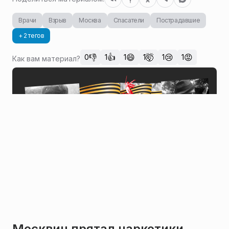
Врачи
Взрыв
Москва
Спасатели
Пострадавшие
+ 2 тегов
👎
👍
😄
🤯
😢
😡
0
1
1
1
1
1
Как вам материал?
Москвич прятал наркотики