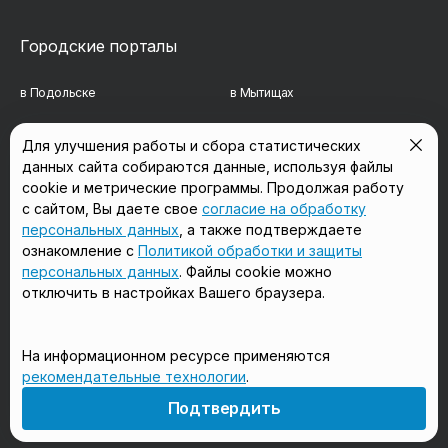
Городские порталы
в Подольске
в Мытищах
в Реутове
в Балашихе
Для улучшения работы и сбора статистических
данных сайта собираются данные, используя файлы
в Сергиевом Посаде
в Люберцах
cookie и метрические программы. Продолжая работу
в Красногорске
в Королёве
с сайтом, Вы даете свое
согласие на обработку
персональных данных
, а также подтверждаете
в Домодедово
в Щёлково
ознакомление с
Политикой обработки и защиты
персональных данных
. Файлы cookie можно
отключить в настройках Вашего браузера.
Мы в соцсетях
На информационном ресурсе применяются
рекомендательные технологии
.
18+
Подтвердить