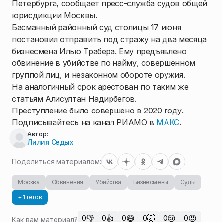
Петербурга, сообщает пресс-служба судов общей
юрисдикции Москвы.
Басманный районный суд столицы 17 июня
постановил отправить под стражу на два месяца
бизнесмена Илью Трабера. Ему предъявлено
обвинение в убийстве по найму, совершенном
группой лиц, и незаконном обороте оружия.
На аналогичный срок арестован по таким же
статьям Алисултан Надирбегов.
Преступление было совершено в 2020 году.
Подписывайтесь на канал РИАМО в
МАКС
.
Автор:
Лилия Седых
Поделиться материалом:
Москва
Обвинения
Убийства
Бизнесмены
Суды
+ 1 тегов
👎
👍
😄
🤯
😢
😡
0
0
0
0
0
0
Как вам материал?