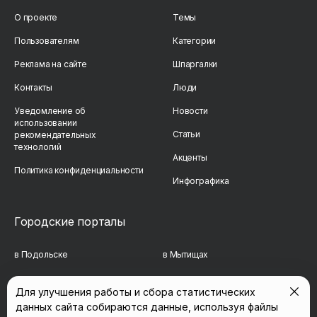
О проекте
Темы
Пользователям
Категории
Реклама на сайте
Шпаргалки
Контакты
Люди
Уведомление об
Новости
использовании
Статьи
рекомендательных
технологий
Акценты
Политика конфиденциальности
Инфографика
Городские порталы
в Подольске
в Мытищах
в Реутове
в Балашихе
Для улучшения работы и сбора статистических
данных сайта собираются данные, используя файлы
в Сергиевом Посаде
в Люберцах