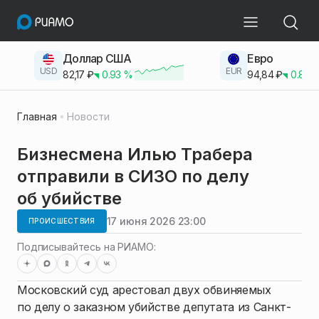
Доллар США
Евро
USD
EUR
82,17
₽
0.93
%
94,84
₽
0.83
Главная
Новости
Бизнесмена Илью Трабера
отправили в СИЗО по делу
об убийстве
17 июня 2026 23:00
ПРОИСШЕСТВИЯ
Подписывайтесь на РИАМО:
Московский суд арестовал двух обвиняемых
по делу о заказном убийстве депутата из Санкт-