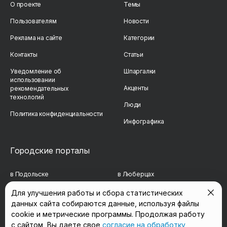
О проекте
Темы
Пользователям
Новости
Реклама на сайте
Категории
Контакты
Статьи
Уведомление об
Шпаргалки
использовании
Акценты
рекомендательных
технологий
Люди
Политика конфиденциальности
Инфографика
Городские порталы
в Подольске
в Люберцах
в Мытищах
в Красногорске
Для улучшения работы и сбора статистических
данных сайта собираются данные, используя файлы
в Реутове
в Королёве
cookie и метрические программы. Продолжая работу
в Балашихе
в Домодедово
с сайтом, Вы даете свое
согласие на обработку