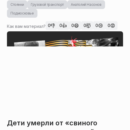
Стоянки
Грузовой транспорт
Анатолий Насонов
Подмосковье
👎
👍
😄
🤯
😢
😡
0
0
0
0
0
0
Как вам материал?
Дети умерли от «свиного