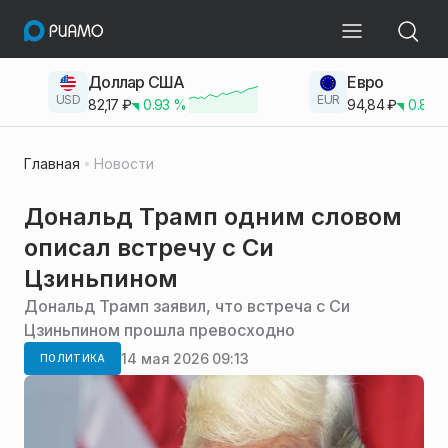
Доллар США
Евро
USD
EUR
82,17
₽
0.93
%
94,84
₽
0.83
Главная
Новости
Дональд Трамп одним словом
описал встречу с Си
Цзиньпином
Дональд Трамп заявил, что встреча с Си
Цзиньпином прошла превосходно
14 мая 2026 09:13
ПОЛИТИКА