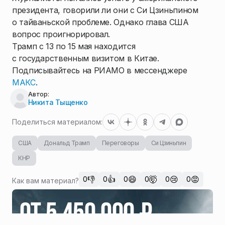
президента, говорили ли они с Си Цзиньпином
о тайваньской проблеме. Однако глава США
вопрос проигнорировал.
Трамп с 13 по 15 мая находится
с государственным визитом в Китае.
Подписывайтесь на РИАМО в мессенджере
МАКС
.
Автор:
Никита Тыщенко
Поделиться материалом:
США
Дональд Трамп
Переговоры
Си Цзиньпин
КНР
👎
👍
😄
🤯
😢
😡
0
0
0
0
0
0
Как вам материал?