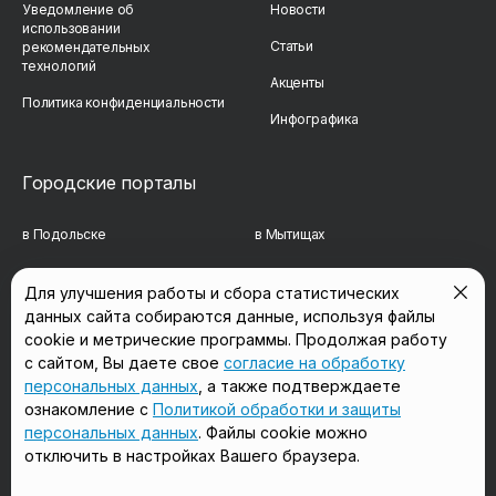
Уведомление об
Новости
использовании
Статьи
рекомендательных
технологий
Акценты
Политика конфиденциальности
Инфографика
Городские порталы
в Подольске
в Мытищах
в Реутове
в Балашихе
Для улучшения работы и сбора статистических
данных сайта собираются данные, используя файлы
в Сергиевом Посаде
в Люберцах
cookie и метрические программы. Продолжая работу
в Красногорске
в Королёве
с сайтом, Вы даете свое
согласие на обработку
персональных данных
, а также подтверждаете
в Домодедово
в Щёлково
ознакомление с
Политикой обработки и защиты
персональных данных
. Файлы cookie можно
отключить в настройках Вашего браузера.
Мы в соцсетях