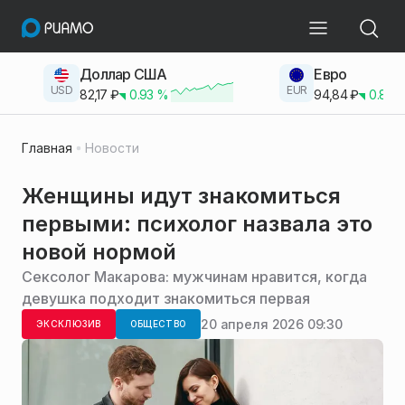
Доллар США
Евро
USD
EUR
82,17
₽
0.93
%
94,84
₽
0.83
Главная
Новости
Женщины идут знакомиться
первыми: психолог назвала это
новой нормой
Сексолог Макарова: мужчинам нравится, когда
девушка подходит знакомиться первая
20 апреля 2026 09:30
ЭКСКЛЮЗИВ
ОБЩЕСТВО