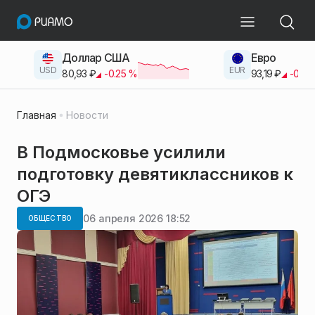
Доллар США
Евро
USD
EUR
80,93
₽
-0.25
%
93,19
₽
-0.42
Главная
Новости
В Подмосковье усилили
подготовку девятиклассников к
ОГЭ
06 апреля 2026 18:52
ОБЩЕСТВО