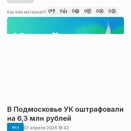
👎
👍
😄
🤯
😢
😡
0
0
0
0
0
0
Как вам материал?
В Подмосковье УК оштрафовали
на 6,3 млн рублей
07 апреля 2026 18:42
ЖКХ