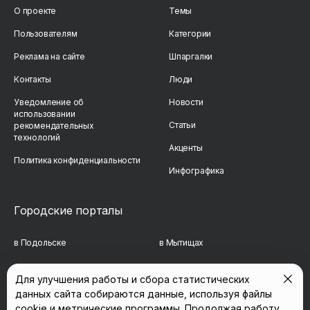
О проекте
Темы
Пользователям
Категории
Реклама на сайте
Шпаргалки
Контакты
Люди
Уведомление об
Новости
использовании
Статьи
рекомендательных
технологий
Акценты
Политика конфиденциальности
Инфографика
Городские порталы
в Подольске
в Мытищах
в Реутове
в Балашихе
Для улучшения работы и сбора статистических
данных сайта собираются данные, используя файлы
в Сергиевом Посаде
в Люберцах
cookie и метрические программы. Продолжая работу