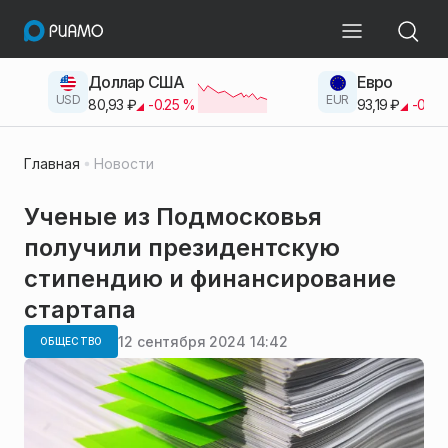
Доллар США
Евро
USD
EUR
80,93
₽
-0.25
%
93,19
₽
-0.42
Главная
Новости
Ученые из Подмосковья
получили президентскую
стипендию и финансирование
стартапа
12 сентября 2024 14:42
ОБЩЕСТВО