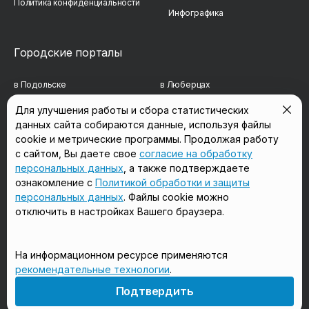
Политика конфиденциальности
Инфографика
Городские порталы
в Подольске
в Люберцах
в Мытищах
в Красногорске
Для улучшения работы и сбора статистических
данных сайта собираются данные, используя файлы
в Реутове
в Королёве
cookie и метрические программы. Продолжая работу
в Балашихе
в Домодедово
с сайтом, Вы даете свое
согласие на обработку
персональных данных
, а также подтверждаете
в Сергиевом Посаде
в Щёлково
ознакомление с
Политикой обработки и защиты
персональных данных
. Файлы cookie можно
отключить в настройках Вашего браузера.
Мы в соцсетях
На информационном ресурсе применяются
рекомендательные технологии
.
18+
Подтвердить