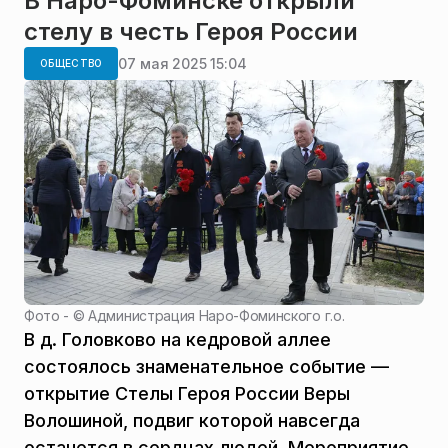
В Наро-Фоминске открыли
стелу в честь Героя России
07 мая 2025 15:04
ОБЩЕСТВО
Фото - ©
Администрация Наро-Фоминского г.о.
В д. Головково на кедровой аллее
состоялось знаменательное событие —
открытие Стелы Героя России Веры
Волошиной, подвиг которой навсегда
останется в сердцах людей. Мероприятие,