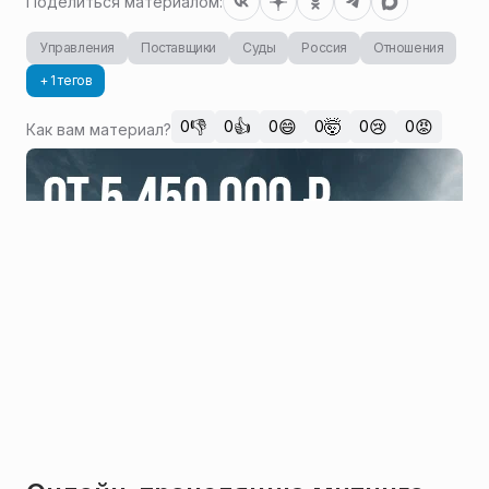
Поделиться материалом:
Управления
Поставщики
Суды
Россия
Отношения
+ 1 тегов
👎
👍
😄
🤯
😢
😡
0
0
0
0
0
0
Как вам материал?