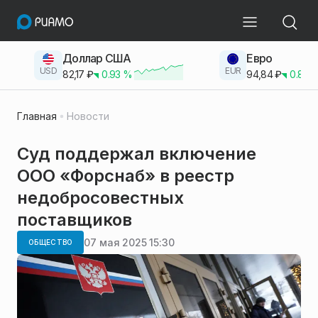
Доллар США
Евро
USD
EUR
82,17
₽
0.93
%
94,84
₽
0.83
Главная
Новости
Суд поддержал включение
ООО «Форснаб» в реестр
недобросовестных
поставщиков
07 мая 2025 15:30
ОБЩЕСТВО