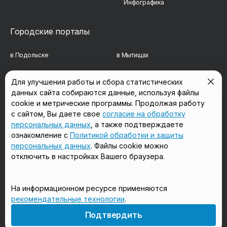
Инфографика
Городские порталы
в Подольске
в Мытищах
в Реутове
в Балашихе
Для улучшения работы и сбора статистических
данных сайта собираются данные, используя файлы
в Сергиевом Посаде
в Люберцах
cookie и метрические программы. Продолжая работу
в Красногорске
в Королёве
с сайтом, Вы даете свое
согласие на обработку
персональных данных
, а также подтверждаете
в Домодедово
в Щёлково
ознакомление с
Политикой обработки и защиты
персональных данных
. Файлы cookie можно
отключить в настройках Вашего браузера.
Мы в соцсетях
На информационном ресурсе применяются
рекомендательные технологии
.
18+
Подтвердить