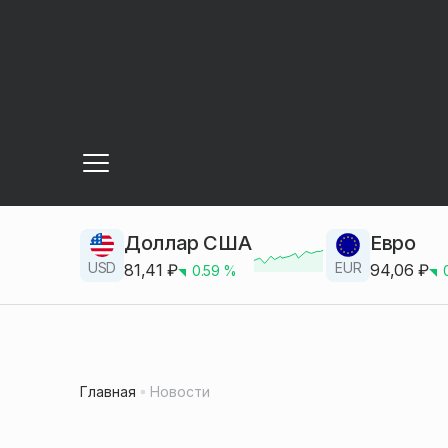
Доллар США
Евро
USD
EUR
81,41
₽
94,06
₽
0.59
%
Главная
Новости