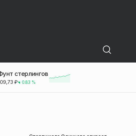
Фунт стерлингов
109,73
₽
0.83
%