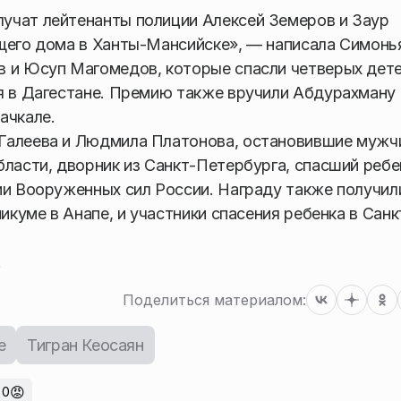
учат лейтенанты полиции Алексей Земеров и Заур
щего дома в Ханты-Мансийске», — написала Симонь
в и Юсуп Магомедов, которые спасли четверых дет
я в Дагестане. Премию также вручили Абдурахману
ачкале.
Галеева и Людмила Платонова, остановившие мужч
бласти, дворник из Санкт-Петербурга, спасший ребе
ии Вооруженных сил России. Награду также получил
икуме в Анапе, и участники спасения ребенка в Санк
.
Поделиться материалом:
е
Тигран Кеосаян
😡
0