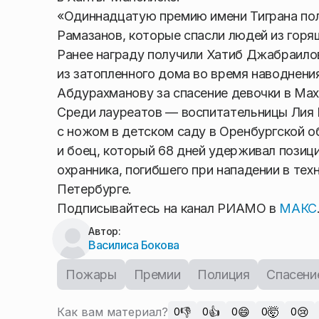
«Одиннадцатую премию имени Тиграна пол
Рамазанов, которые спасли людей из горя
Ранее награду получили Хатиб Джабраило
из затопленного дома во время наводнени
Абдурахманову за спасение девочки в Мах
Среди лауреатов — воспитательницы Лия 
с ножом в детском саду в Оренбургской о
и боец, который 68 дней удерживал позиц
охранника, погибшего при нападении в техн
Петербурге.
Подписывайтесь на канал РИАМО в
МАКС
Автор:
Василиса Бокова
Пожары
Премии
Полиция
Спасени
Как вам материал?
👎
👍
😄
🤯
😢
0
0
0
0
0