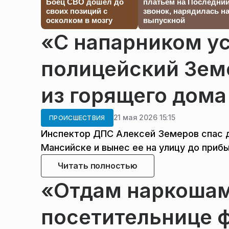
Боец СВО дошел до
платьем на Последни
своих позиций с
звонок, нарядилась н
осколком в мозгу
выпускной
«С напарником у
полицейский Зем
из горящего дома
21 мая 2026 15:15
ПРОИСШЕСТВИЯ
Инспектор ДПС Алексей Земеров спас д
Мансийске и вынес ее на улицу до приб
Читать полностью
«Отдам наркошам
посетительнице 