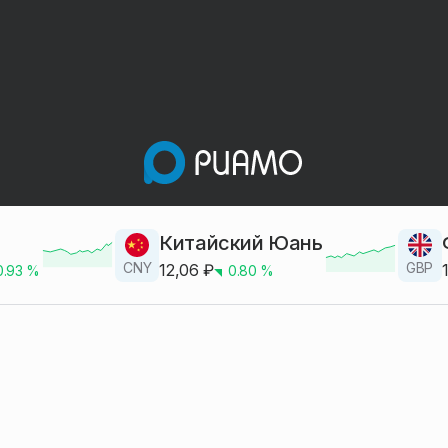
Китайский Юань
CNY
GBP
12,06
₽
0.93
%
0.80
%