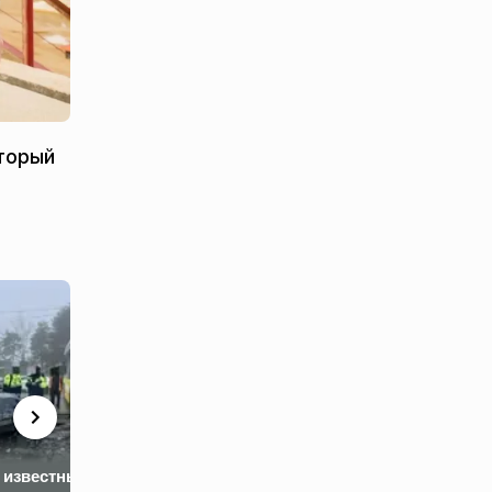
оторый
Зеленский сде
заявление о св
 известны
Покушение на
отставке и