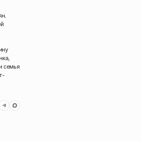
ян.
ей
ину
нка,
и семья
т-