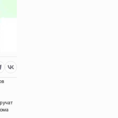
ов
вручат
дома