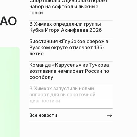
Спортшкола Одинцова откроет
набор на софтбол и лыжные
гонки
МАО
В Химках определили группы
Кубка Игоря Акинфеева 2026
Биостанция «Глубокое озеро» в
Рузском округе отмечает 135-
летие
Команда «Карусель» из Тучкова
возглавила чемпионат России по
софтболу
В Химках запустили новый
аппарат для высокоточной
диагностики
Все новости