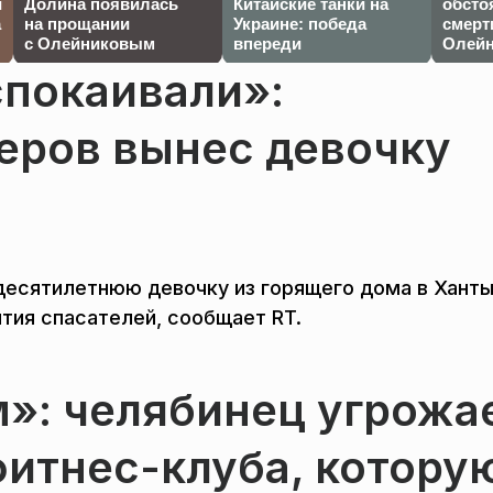
й
Долина появилась
Китайские танки на
обсто
а
на прощании
Украине: победа
смерт
с Олейниковым
впереди
Олейн
спокаивали»:
еров вынес девочку
есятилетнюю девочку из горящего дома в Ханты
ытия спасателей, сообщает RT.
»: челябинец угрожа
фитнес-клуба, котору