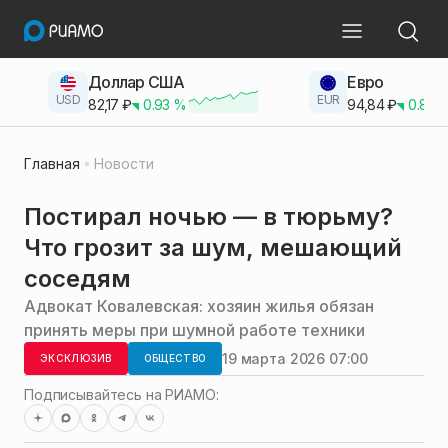
Доллар США
Евро
USD
EUR
82,17
₽
0.93
%
94,84
₽
0.83
Главная
Новости
Постирал ночью — в тюрьму?
Что грозит за шум, мешающий
соседям
Адвокат Ковалевская: хозяин жилья обязан
принять меры при шумной работе техники
19 марта 2026 07:00
ЭКСКЛЮЗИВ
ОБЩЕСТВО
Подписывайтесь на РИАМО: