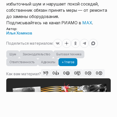
избыточный шум и нарушает покой соседей,
собственник обязан принять меры — от ремонта
до замены оборудования.
Подписывайтесь на канал РИАМО в
MAX
.
Автор:
Илья Хомяков
Поделиться материалом:
Шум
Законодательство
Бытовая техника
Ответственность
Адвокаты
+ 1 тегов
👎
👍
😄
🤯
😢
😡
1
0
0
0
0
0
Как вам материал?