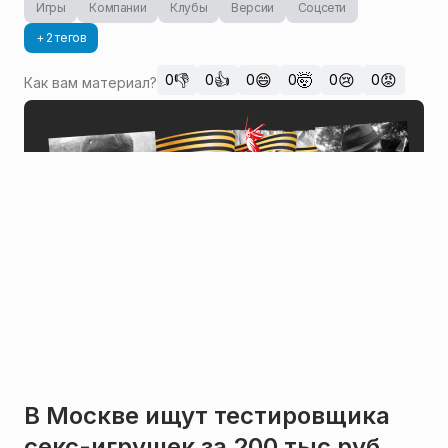
Игры
Компании
Клубы
Версии
Соцсети
+ 2 тегов
👎
👍
😄
🤯
😢
😡
0
0
0
0
0
0
Как вам материал?
В Москве ищут тестировщика
секс-игрушек за 200 тыс руб