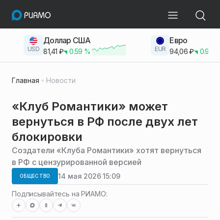
Доллар США
Евро
USD
EUR
81,41
₽
0.59
%
94,06
₽
0.93
Главная
Новости
«Клуб Романтики» может
вернуться в РФ после двух лет
блокировки
Создатели «Клуба Романтики» хотят вернуться
в РФ с цензурированной версией
14 мая 2026 15:09
ОБЩЕСТВО
Подписывайтесь на РИАМО: