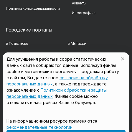
Акценты
Политика конфиденциальности
Инфографика
Городские порталы
в Подольске
в Мытищах
в Реутове
в Балашихе
Для улучшения работы и сбора статистических
данных сайта собираются данные, используя файлы
в Сергиевом Посаде
в Люберцах
cookie и метрические программы. Продолжая работу
в Красногорске
в Королёве
с сайтом, Вы даете свое
согласие на обработку
персональных данных
, а также подтверждаете
в Домодедово
в Щёлково
ознакомление с
Политикой обработки и защиты
персональных данных
. Файлы cookie можно
отключить в настройках Вашего браузера.
Мы в соцсетях
На информационном ресурсе применяются
рекомендательные технологии
.