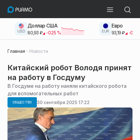
Доллар США
Евро
USD
EUR
80,93
₽
-0.25
%
93,19
₽
-0.42
Главная
Новости
Китайский робот Володя принят
на работу в Госдуму
В Госдуме на работу наняли китайского робота
для вспомогательных работ
30 сентября 2025 17:22
ОБЩЕСТВО