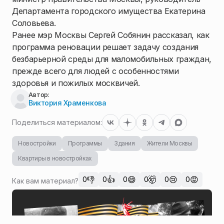
Департамента городского имущества Екатерина
Соловьева.
Ранее мэр Москвы Сергей Собянин рассказал, как
программа реновации решает задачу создания
безбарьерной среды для маломобильных граждан,
прежде всего для людей с особенностями
здоровья и пожилых москвичей.
Автор:
Виктория Храменкова
Поделиться материалом:
Новостройки
Программы
Здания
Жители Москвы
Квартиры в новостройках
👎
👍
😄
🤯
😢
😡
0
0
0
0
0
0
Как вам материал?