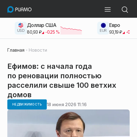
Доллар США
Евро
USD
EUR
80,93
₽
-0.25
%
93,19
₽
-0.42
Главная
Новости
Ефимов: с начала года
по реновации полностью
расселили свыше 100 ветхих
домов
18 июня 2026 11:16
НЕДВИЖИМОСТЬ