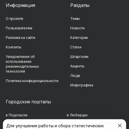
Информация
Разделы
О проекте
Темы
Пользователям
Новости
Реклама на сайте
Категории
Контакты
Статьи
Уведомление об
Шпаргалки
использовании
Акценты
рекомендательных
технологий
Люди
Политика конфиденциальности
Инфографика
Городские порталы
в Подольске
в Люберцах
в Мытищах
в Красногорске
Для улучшения работы и сбора статистических